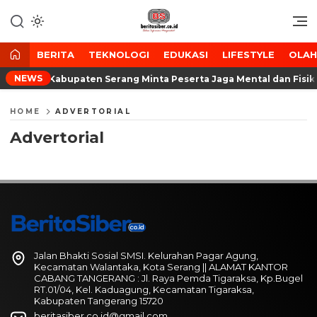
Lewati
ke
Media Tanggap Dan Akurat
BeritaSiber.co.id
konten
BERITA
TEKNOLOGI
EDUKASI
LIFESTYLE
OLA
NEWS
XII, Sekda Kabupaten Serang Minta Peserta Jaga Mental dan Fisik
HOME
ADVERTORIAL
Advertorial
Jalan Bhakti Sosial SMSI. Kelurahan Pagar Agung,
Kecamatan Walantaka, Kota Serang || ALAMAT KANTOR
CABANG TANGERANG : Jl. Raya Pemda Tigaraksa, Kp.Bugel
RT.01/04, Kel. Kaduagung, Kecamatan Tigaraksa,
Kabupaten Tangerang 15720
beritasiber.co.id@gmail.com