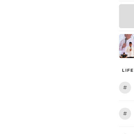
LIF
#
#