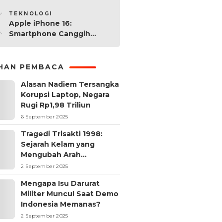
10
Worth It?
TEKNOLOGI
Apple iPhone 16:
Smartphone Canggih
dengan Performa Super di
2024
IHAN PEMBACA
Alasan Nadiem Tersangka
Korupsi Laptop, Negara
Rugi Rp1,98 Triliun
6 September 2025
Tragedi Trisakti 1998:
Sejarah Kelam yang
Mengubah Arah
Reformasi Indonesia
2 September 2025
Mengapa Isu Darurat
Militer Muncul Saat Demo
Indonesia Memanas?
2 September 2025