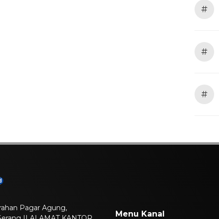
#
#
#
lurahan Pagar Agung,
Menu Kanal
 Serang || ALAMAT KANTOR