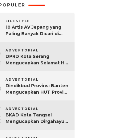
POPULER
LIFESTYLE
10 Artis AV Jepang yang
Paling Banyak Dicari di
Google, Nomor 3 Bikin
2
Kaget!
ADVERTORIAL
DPRD Kota Serang
Mengucapkan Selamat Hari
Sumpah Pemuda ke-97
3
Tahun
ADVERTORIAL
Dindikbud Provinsi Banten
Mengucapkan HUT Provinsi
Banten Ke-25 Tahun
4
ADVERTORIAL
BKAD Kota Tangsel
Mengucapkan Dirgahayu
Kota Tangsel ke-17 Tahun