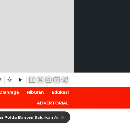
6
Olahraga
Hiburan
Edukasi
ADVERTORIAL
olda Banten Salurkan Air Bersih untuk Warga Terdampak Ke