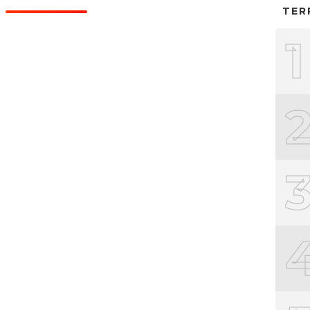
TER
1