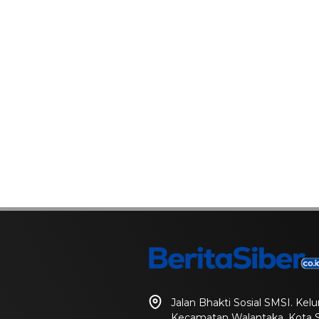
Jalan Bhakti Sosial SMSI. Ke
Kecamatan Walantaka, Kota