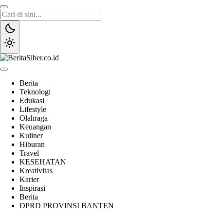
Lewati
ke
konten
BeritaSiber.co.id
Media Tanggap Dan Akurat
Berita
Teknologi
Edukasi
Lifestyle
Olahraga
Keuangan
Kuliner
Hiburan
Travel
KESEHATAN
Kreativitas
Karier
Inspirasi
Berita
DPRD PROVINSI BANTEN