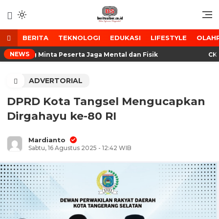
Lewati
ke
Media Tanggap Dan Akurat
BeritaSiber.co.id
konten
BERITA
TEKNOLOGI
EDUKASI
LIFESTYLE
OLAH
NEWS
 Serang Minta Peserta Jaga Mental dan Fisik
CKG Bu
ADVERTORIAL
DPRD Kota Tangsel Mengucapkan
Dirgahayu ke-80 RI
Mardianto
Sabtu, 16 Agustus 2025 - 12:42 WIB