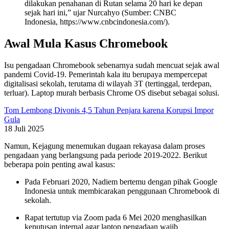
dilakukan penahanan di Rutan selama 20 hari ke depan
sejak hari ini,” ujar Nurcahyo (Sumber: CNBC
Indonesia,
https://www.cnbcindonesia.com/
).
Awal Mula Kasus Chromebook
Isu pengadaan Chromebook sebenarnya sudah mencuat sejak awal
pandemi Covid-19. Pemerintah kala itu berupaya mempercepat
digitalisasi sekolah, terutama di wilayah 3T (tertinggal, terdepan,
terluar). Laptop murah berbasis Chrome OS disebut sebagai solusi.
Tom Lembong Divonis 4,5 Tahun Penjara karena Korupsi Impor
Gula
18 Juli 2025
Namun, Kejagung menemukan dugaan rekayasa dalam proses
pengadaan yang berlangsung pada periode 2019-2022. Berikut
beberapa poin penting awal kasus:
Pada Februari 2020, Nadiem bertemu dengan pihak Google
Indonesia untuk membicarakan penggunaan Chromebook di
sekolah.
Rapat tertutup via Zoom pada 6 Mei 2020 menghasilkan
keputusan internal agar laptop pengadaan wajib