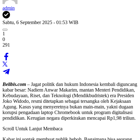
admin
Sabtu, 6 September 2025 - 01:53 WIB
1
0
291
Belibis.com
– Jagat politik dan hukum Indonesia kembali diguncang
kabar besar: Nadiem Anwar Makarim, mantan Menteri Pendidikan,
Kebudayaan, Riset, dan Teknologi (Mendikbudristek) era Presiden
Joko Widodo, resmi ditetapkan sebagai tersangka oleh Kejaksaan
Agung. Kasus yang menyeretnya bukan main-main, yakni dugaan
korupsi pengadaan laptop Chromebook untuk program digitalisasi
pendidikan. Kerugian negara diperkirakan mencapai Rp1,98 triliun.
Scroll Untuk Lanjut Membaca
Kabar ini sontak membuat publik heboh. Bagaimana bisa seorang