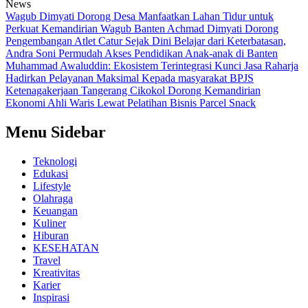
News
Wagub Dimyati Dorong Desa Manfaatkan Lahan Tidur untuk
Perkuat Kemandirian
Wagub Banten Achmad Dimyati Dorong
Pengembangan Atlet Catur Sejak Dini
Belajar dari Keterbatasan,
Andra Soni Permudah Akses Pendidikan Anak-anak di Banten
Muhammad Awaluddin: Ekosistem Terintegrasi Kunci Jasa Raharja
Hadirkan Pelayanan Maksimal Kepada masyarakat
BPJS
Ketenagakerjaan Tangerang Cikokol Dorong Kemandirian
Ekonomi Ahli Waris Lewat Pelatihan Bisnis Parcel Snack
Menu Sidebar
Teknologi
Edukasi
Lifestyle
Olahraga
Keuangan
Kuliner
Hiburan
KESEHATAN
Travel
Kreativitas
Karier
Inspirasi