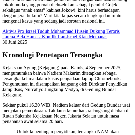
tokoh muda yang pernah dielu-elukan sebagai pendiri Gojek
sekaligus “anak emas” kabinet Jokowi, kini harus berhadapan
dengan jerat hukum? Mari kita kupas secara lengkap dan runtut
mengenai kasus yang sedang jadi sorotan nasional ini.
Aktivis Pro-Israel Tuduh Muhammad Husein Dukung Teroris
karena Bela Hamas: Konflik Iran-Israel Kian Memanas
30 Juni 2025
Kronologi Penetapan Tersangka
Kejaksaan Agung (Kejagung) pada Kamis, 4 September 2025,
mengumumkan bahwa Nadiem Makarim ditetapkan sebagai
tersangka kelima dalam kasus pengadaan laptop Chromebook.
Pengumuman ini disampaikan langsung oleh Direktur Penyidikan
Jampidsus, Nurcahyo Jungkung Madyo, di Gedung Bundar
Kejagung.
Sekitar pukul 16.30 WIB, Nadiem keluar dari Gedung Bundar usai
menjalani pemeriksaan. Tak lama kemudian, ia langsung ditahan di
Rutan Salemba Kejaksaan Negeri Jakarta Selatan untuk masa
penahanan awal selama 20 hari.
“Untuk kepentingan penyidikan, tersangka NAM akan