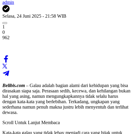
admin
Selasa, 24 Juni 2025 - 21:58 WIB
1
0
962
Belibis.com
– Galau adalah bagian alami dari kehidupan yang bisa
dirasakan siapa saja. Perasaan sedih, kecewa, dan kehilangan bukan
hal yang asing, namun mengungkapkannya tidak selalu harus
dengan kata-kata yang berlebihan. Terkadang, ungkapan yang
sederhana namun penuh makna justru lebih menyentuh dan terlihat
dewasa.
Scroll Untuk Lanjut Membaca
Kata-kata galau yang tidak lebay menjadi cara yang bijak untuk