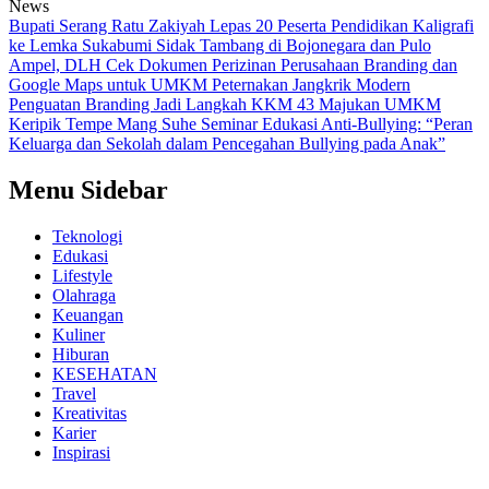
News
Bupati Serang Ratu Zakiyah Lepas 20 Peserta Pendidikan Kaligrafi
ke Lemka Sukabumi
Sidak Tambang di Bojonegara dan Pulo
Ampel, DLH Cek Dokumen Perizinan Perusahaan
Branding dan
Google Maps untuk UMKM Peternakan Jangkrik Modern
Penguatan Branding Jadi Langkah KKM 43 Majukan UMKM
Keripik Tempe Mang Suhe
Seminar Edukasi Anti-Bullying: “Peran
Keluarga dan Sekolah dalam Pencegahan Bullying pada Anak”
Menu Sidebar
Teknologi
Edukasi
Lifestyle
Olahraga
Keuangan
Kuliner
Hiburan
KESEHATAN
Travel
Kreativitas
Karier
Inspirasi