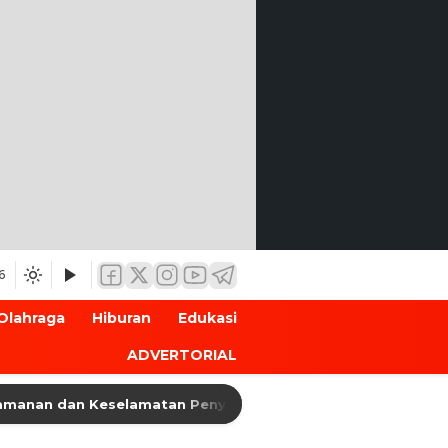
6
Olahraga
Hiburan
Edukasi
ADVERTORIAL
 dan Keselamatan Penyeberangan, Jasa Raharja Banten Hadir