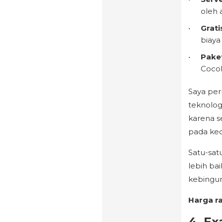
oleh 
Grat
biaya
Pake
Cocok
Saya per
teknolog
karena s
pada kec
Satu-sat
lebih ba
kebingun
Harga r
4. Ex