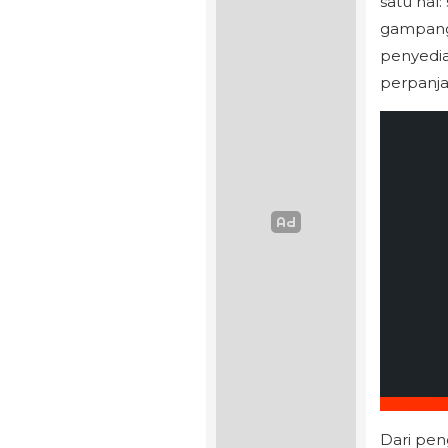
satu hal
gampang 
penyedia
perpanja
Dari peng