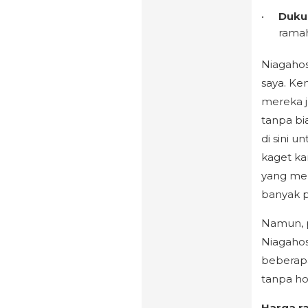
Duku
rama
Niagahos
saya. Ke
mereka 
tanpa bi
di sini u
kaget k
yang mer
banyak pr
Namun, p
Niagahos
beberapa
tanpa ho
Harga r