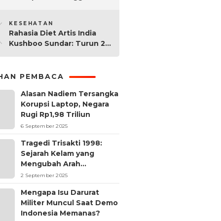
dengan Performa Super di
10
2024
KESEHATAN
Rahasia Diet Artis India
Kushboo Sundar: Turun 20
Kg dan Tampil Awet Muda
di Usia 50-an
IHAN PEMBACA
Alasan Nadiem Tersangka
Korupsi Laptop, Negara
Rugi Rp1,98 Triliun
6 September 2025
Tragedi Trisakti 1998:
Sejarah Kelam yang
Mengubah Arah
Reformasi Indonesia
2 September 2025
Mengapa Isu Darurat
Militer Muncul Saat Demo
Indonesia Memanas?