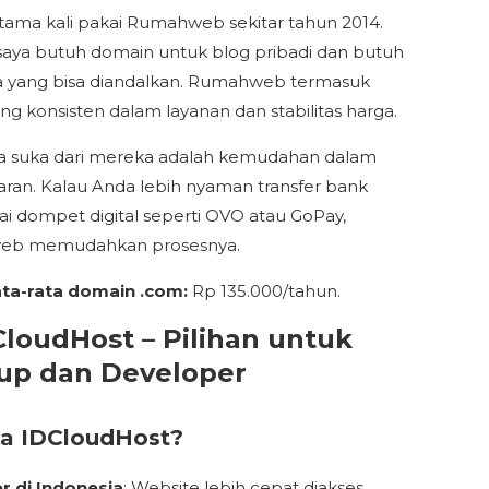
tama kali pakai Rumahweb sekitar tahun 2014.
, saya butuh domain untuk blog pribadi dan butuh
 yang bisa diandalkan. Rumahweb termasuk
ing konsisten dalam layanan dan stabilitas harga.
a suka dari mereka adalah kemudahan dalam
an. Kalau Anda lebih nyaman transfer bank
ai dompet digital seperti OVO atau GoPay,
b memudahkan prosesnya.
ata-rata domain .com:
Rp 135.000/tahun.
CloudHost – Pilihan untuk
tup dan Developer
a IDCloudHost?
r di Indonesia
: Website lebih cepat diakses