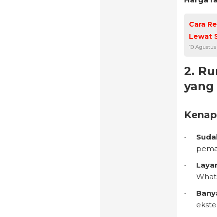
Cara Re
Lewat 
10 Agustus
2. R
yang 
Kena
Suda
pema
Laya
What
Banya
eksten