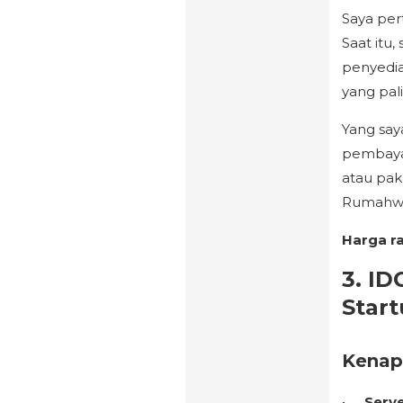
Saya per
Saat itu
penyedia
yang pal
Yang say
pembayar
atau pak
Rumahwe
Harga r
3. ID
Star
Kenap
Serve