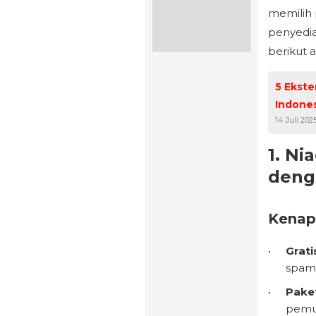
memilih 
penyedia
berikut 
5 Ekste
Indones
14 Juli 202
1. Ni
deng
Kenap
Grat
spam
Pake
pemu