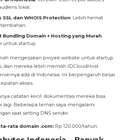
audiens lokal.
is SSL dan WHOIS Protection
: Lebih hemat
 tambahan.
t Bundling Domain + Hosting yang Murah
:
 untuk startup.
nah mengerjakan proyek website untuk startup
i, dan mereka lebih memilih IDCloudHost
ervernya ada di Indonesia. Ini berpengaruh besar
epatan akses.
unya catatan kecil: dokumentasi mereka bisa
ik lagi. Beberapa teman saya mengalami
gan saat setting DNS sendiri.
ata-rata domain .com:
Rp 120.000/tahun.
abytes Indonesia – Banyak