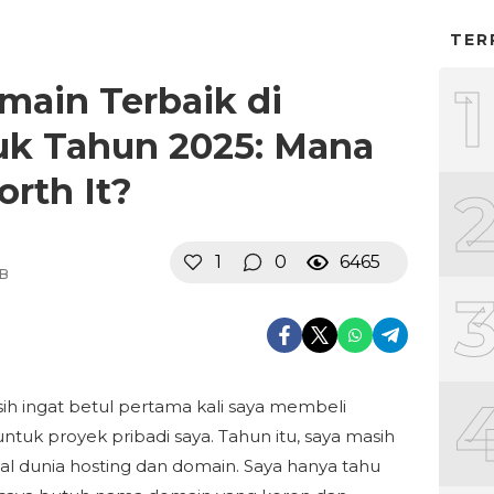
TER
1
main Terbaik di
uk Tahun 2025: Mana
rth It?
1
0
6465
IB
ih ingat betul pertama kali saya membeli
ntuk proyek pribadi saya. Tahun itu, saya masih
l dunia hosting dan domain. Saya hanya tahu