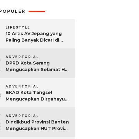
POPULER
LIFESTYLE
10 Artis AV Jepang yang
Paling Banyak Dicari di
Google, Nomor 3 Bikin
2
Kaget!
ADVERTORIAL
DPRD Kota Serang
Mengucapkan Selamat Hari
Sumpah Pemuda ke-97
3
Tahun
ADVERTORIAL
BKAD Kota Tangsel
Mengucapkan Dirgahayu
Kota Tangsel ke-17 Tahun
4
ADVERTORIAL
Dindikbud Provinsi Banten
Mengucapkan HUT Provinsi
Banten Ke-25 Tahun