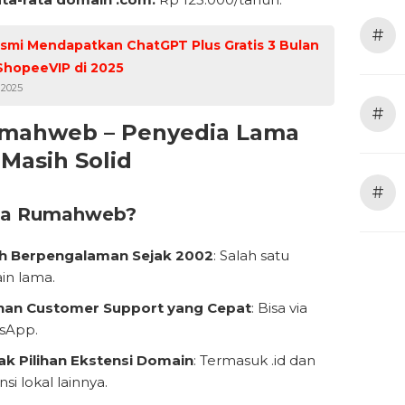
#
smi Mendapatkan ChatGPT Plus Gratis 3 Bulan
ShopeeVIP di 2025
 2025
#
umahweb – Penyedia Lama
Masih Solid
#
pa Rumahweb?
h Berpengalaman Sejak 2002
: Salah satu
in lama.
nan Customer Support yang Cepat
: Bisa via
sApp.
k Pilihan Ekstensi Domain
: Termasuk .id dan
si lokal lainnya.