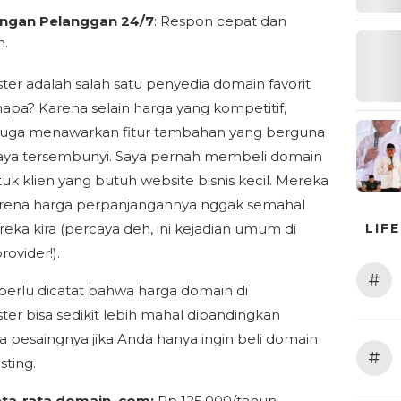
ngan Pelanggan 24/7
: Respon cepat dan
h.
ter adalah salah satu penyedia domain favorit
napa? Karena selain harga yang kompetitif,
juga menawarkan fitur tambahan yang berguna
aya tersembunyi. Saya pernah membeli domain
ntuk klien yang butuh website bisnis kecil. Mereka
arena harga perpanjangannya nggak semahal
eka kira (percaya deh, ini kejadian umum di
LIF
ovider!).
#
erlu dicatat bahwa harga domain di
ter bisa sedikit lebih mahal dibandingkan
 pesaingnya jika Anda hanya ingin beli domain
#
sting.
ata-rata domain .com:
Rp 125.000/tahun.