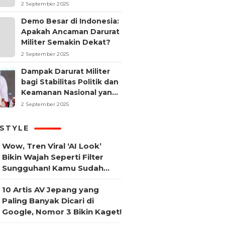
2 September 2025
Demo Besar di Indonesia:
Apakah Ancaman Darurat
Militer Semakin Dekat?
2 September 2025
Dampak Darurat Militer
bagi Stabilitas Politik dan
Keamanan Nasional yang
Sering Terlupakan
2 September 2025
ESTYLE
Wow, Tren Viral ‘AI Look’
Bikin Wajah Seperti Filter
Sungguhan! Kamu Sudah
Coba?
10 Artis AV Jepang yang
Paling Banyak Dicari di
Google, Nomor 3 Bikin Kaget!