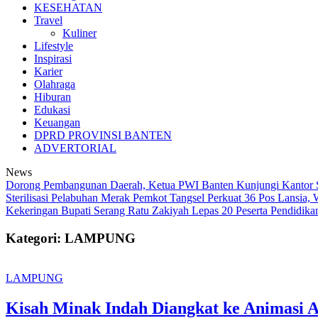
KESEHATAN
Travel
Kuliner
Lifestyle
Inspirasi
Karier
Olahraga
Hiburan
Edukasi
Keuangan
DPRD PROVINSI BANTEN
ADVERTORIAL
News
Dorong Pembangunan Daerah, Ketua PWI Banten Kunjungi Kantor
Sterilisasi Pelabuhan Merak
Pemkot Tangsel Perkuat 36 Pos Lansia, 
Kekeringan
Bupati Serang Ratu Zakiyah Lepas 20 Peserta Pendidik
Kategori: LAMPUNG
LAMPUNG
Kisah Minak Indah Diangkat ke Animasi AI