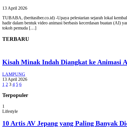
13 April 2026
TUBABA, (beritasiber.co.id) -Upaya pelestarian sejarah lokal kembali
hadir dalam bentuk video animasi berbasis kecerdasan buatan (AI) ya
tokoh pemuda […]
TERBARU
Kisah Minak Indah Diangkat ke Animasi AI
LAMPUNG
13 April 2026
1
2
3
4
5
6
Terpopuler
1
Lifestyle
10 Artis AV Jepang yang Paling Banyak Di