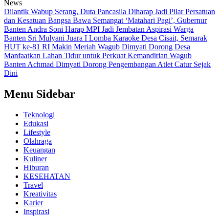
News
Dilantik Wabup Serang, Duta Pancasila Diharap Jadi Pilar Persatuan
dan Kesatuan Bangsa
Bawa Semangat ‘Matahari Pagi’, Gubernur
Banten Andra Soni Harap MPI Jadi Jembatan Aspirasi Warga
Banten
Sri Mulyani Juara I Lomba Karaoke Desa Cisait, Semarak
HUT ke-81 RI Makin Meriah
Wagub Dimyati Dorong Desa
Manfaatkan Lahan Tidur untuk Perkuat Kemandirian
Wagub
Banten Achmad Dimyati Dorong Pengembangan Atlet Catur Sejak
Dini
Menu Sidebar
Teknologi
Edukasi
Lifestyle
Olahraga
Keuangan
Kuliner
Hiburan
KESEHATAN
Travel
Kreativitas
Karier
Inspirasi