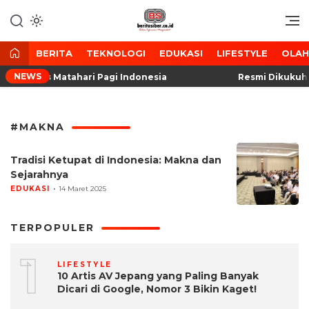
Lewati
ke
Media Tanggap Dan Akurat
BeritaSiber.co.id
konten
BERITA
TEKNOLOGI
EDUKASI
LIFESTYLE
OLA
NEWS
inya Ormas Matahari Pagi Indonesia
Resmi Dikukuhka
#MAKNA
Tradisi Ketupat di Indonesia: Makna dan
Sejarahnya
EDUKASI
14 Maret 2025
TERPOPULER
1
LIFESTYLE
10 Artis AV Jepang yang Paling Banyak
Dicari di Google, Nomor 3 Bikin Kaget!