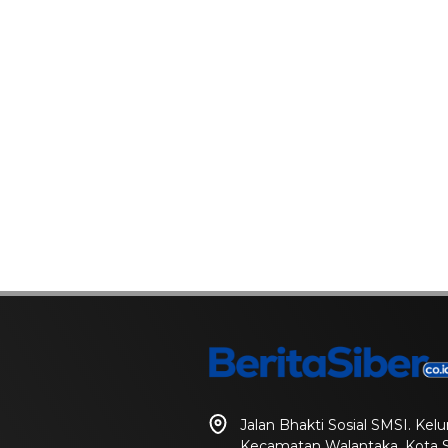
Jalan Bhakti Sosial SMSI. Ke
Kecamatan Walantaka, Kota