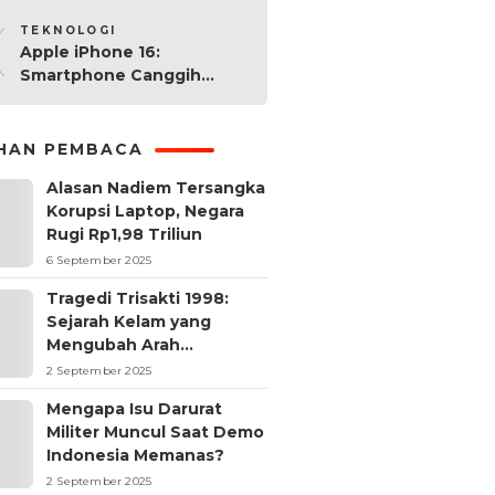
10
Worth It?
TEKNOLOGI
Apple iPhone 16:
Smartphone Canggih
dengan Performa Super di
2024
IHAN PEMBACA
Alasan Nadiem Tersangka
Korupsi Laptop, Negara
Rugi Rp1,98 Triliun
6 September 2025
Tragedi Trisakti 1998:
Sejarah Kelam yang
Mengubah Arah
Reformasi Indonesia
2 September 2025
Mengapa Isu Darurat
Militer Muncul Saat Demo
Indonesia Memanas?
2 September 2025