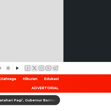
6
Olahraga
Hiburan
Edukasi
ADVERTORIAL
ri Pagi’, Gubernur Banten Andra Soni Harap MPI Jadi Jemba