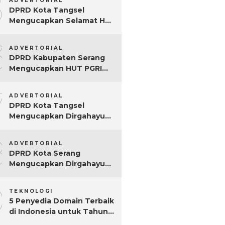
5
ADVERTORIAL
DPRD Kota Tangsel
Mengucapkan Selamat Hari
Jadi ke-17 Kota Tangsel
6
ADVERTORIAL
DPRD Kabupaten Serang
Mengucapkan HUT PGRI
Ke-80
7
ADVERTORIAL
DPRD Kota Tangsel
Mengucapkan Dirgahayu
ke-80 RI
8
ADVERTORIAL
DPRD Kota Serang
Mengucapkan Dirgahayu
ke-80 RI Tahun 2025
9
TEKNOLOGI
5 Penyedia Domain Terbaik
di Indonesia untuk Tahun
2025: Mana yang Paling