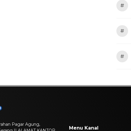
#
#
#
lurahan Pagar Agung,
Menu Kanal
 Serang || ALAMAT KANTOR