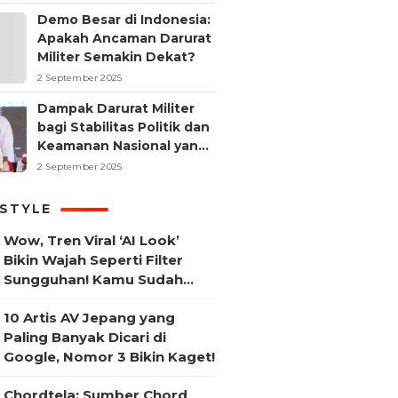
Demo Besar di Indonesia:
Apakah Ancaman Darurat
Militer Semakin Dekat?
2 September 2025
Dampak Darurat Militer
bagi Stabilitas Politik dan
Keamanan Nasional yang
Sering Terlupakan
2 September 2025
ESTYLE
Wow, Tren Viral ‘AI Look’
Bikin Wajah Seperti Filter
Sungguhan! Kamu Sudah
Coba?
10 Artis AV Jepang yang
Paling Banyak Dicari di
Google, Nomor 3 Bikin Kaget!
Chordtela: Sumber Chord