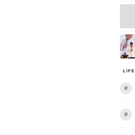
LIF
#
#