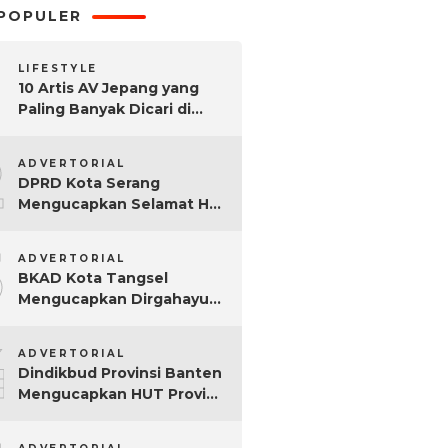
POPULER
LIFESTYLE
10 Artis AV Jepang yang
Paling Banyak Dicari di
Google, Nomor 3 Bikin
2
Kaget!
ADVERTORIAL
DPRD Kota Serang
Mengucapkan Selamat Hari
Sumpah Pemuda ke-97
3
Tahun
ADVERTORIAL
BKAD Kota Tangsel
Mengucapkan Dirgahayu
Kota Tangsel ke-17 Tahun
4
ADVERTORIAL
Dindikbud Provinsi Banten
Mengucapkan HUT Provinsi
Banten Ke-25 Tahun