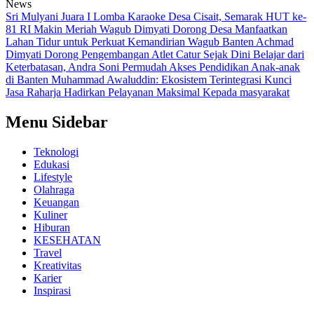
News
Sri Mulyani Juara I Lomba Karaoke Desa Cisait, Semarak HUT ke-
81 RI Makin Meriah
Wagub Dimyati Dorong Desa Manfaatkan
Lahan Tidur untuk Perkuat Kemandirian
Wagub Banten Achmad
Dimyati Dorong Pengembangan Atlet Catur Sejak Dini
Belajar dari
Keterbatasan, Andra Soni Permudah Akses Pendidikan Anak-anak
di Banten
Muhammad Awaluddin: Ekosistem Terintegrasi Kunci
Jasa Raharja Hadirkan Pelayanan Maksimal Kepada masyarakat
Menu Sidebar
Teknologi
Edukasi
Lifestyle
Olahraga
Keuangan
Kuliner
Hiburan
KESEHATAN
Travel
Kreativitas
Karier
Inspirasi