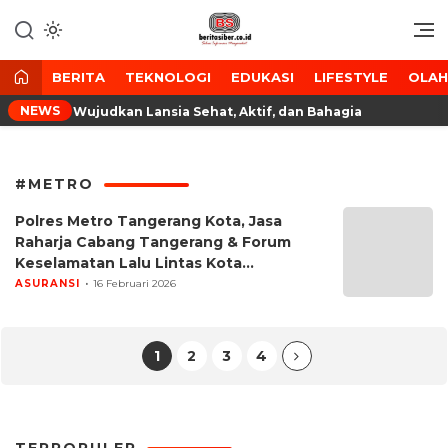
Lewati
ke
Media Tanggap Dan Akurat
BeritaSiber.co.id
konten
BERITA
TEKNOLOGI
EDUKASI
LIFESTYLE
OLA
NEWS
 Lansia, Wujudkan Lansia Sehat, Aktif, dan Bahagia
#METRO
Polres Metro Tangerang Kota, Jasa
Raharja Cabang Tangerang & Forum
Keselamatan Lalu Lintas Kota
Tangerang Sosialisasi Ops Keselamatan
ASURANSI
16 Februari 2026
Jaya 2026
1
2
3
4