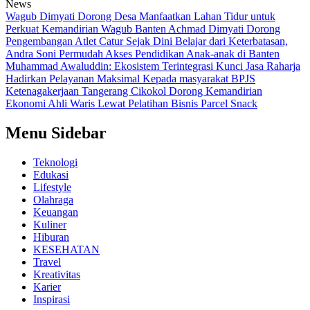
News
Wagub Dimyati Dorong Desa Manfaatkan Lahan Tidur untuk
Perkuat Kemandirian
Wagub Banten Achmad Dimyati Dorong
Pengembangan Atlet Catur Sejak Dini
Belajar dari Keterbatasan,
Andra Soni Permudah Akses Pendidikan Anak-anak di Banten
Muhammad Awaluddin: Ekosistem Terintegrasi Kunci Jasa Raharja
Hadirkan Pelayanan Maksimal Kepada masyarakat
BPJS
Ketenagakerjaan Tangerang Cikokol Dorong Kemandirian
Ekonomi Ahli Waris Lewat Pelatihan Bisnis Parcel Snack
Menu Sidebar
Teknologi
Edukasi
Lifestyle
Olahraga
Keuangan
Kuliner
Hiburan
KESEHATAN
Travel
Kreativitas
Karier
Inspirasi