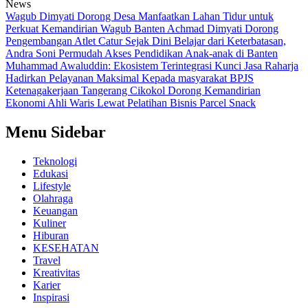
News
Wagub Dimyati Dorong Desa Manfaatkan Lahan Tidur untuk
Perkuat Kemandirian
Wagub Banten Achmad Dimyati Dorong
Pengembangan Atlet Catur Sejak Dini
Belajar dari Keterbatasan,
Andra Soni Permudah Akses Pendidikan Anak-anak di Banten
Muhammad Awaluddin: Ekosistem Terintegrasi Kunci Jasa Raharja
Hadirkan Pelayanan Maksimal Kepada masyarakat
BPJS
Ketenagakerjaan Tangerang Cikokol Dorong Kemandirian
Ekonomi Ahli Waris Lewat Pelatihan Bisnis Parcel Snack
Menu Sidebar
Teknologi
Edukasi
Lifestyle
Olahraga
Keuangan
Kuliner
Hiburan
KESEHATAN
Travel
Kreativitas
Karier
Inspirasi