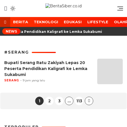
Lewati
ke
Media Tanggap Dan Akurat
BeritaSiber.co.id
konten
BERITA
TEKNOLOGI
EDUKASI
LIFESTYLE
OLAH
NEWS
 20 Peserta Pendidikan Kaligrafi ke Lemka Sukabumi
#SERANG
Bupati Serang Ratu Zakiyah Lepas 20
Peserta Pendidikan Kaligrafi ke Lemka
Sukabumi
SERANG
9 jam yang lalu
1
2
3
…
113