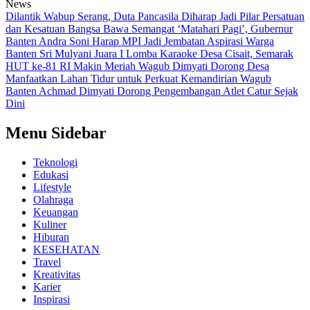
News
Dilantik Wabup Serang, Duta Pancasila Diharap Jadi Pilar Persatuan
dan Kesatuan Bangsa
Bawa Semangat ‘Matahari Pagi’, Gubernur
Banten Andra Soni Harap MPI Jadi Jembatan Aspirasi Warga
Banten
Sri Mulyani Juara I Lomba Karaoke Desa Cisait, Semarak
HUT ke-81 RI Makin Meriah
Wagub Dimyati Dorong Desa
Manfaatkan Lahan Tidur untuk Perkuat Kemandirian
Wagub
Banten Achmad Dimyati Dorong Pengembangan Atlet Catur Sejak
Dini
Menu Sidebar
Teknologi
Edukasi
Lifestyle
Olahraga
Keuangan
Kuliner
Hiburan
KESEHATAN
Travel
Kreativitas
Karier
Inspirasi