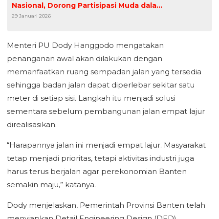
Nasional, Dorong Partisipasi Muda dalam
29 Januari 2026
Kebijakan Publik Digital
Menteri PU Dody Hanggodo mengatakan
penanganan awal akan dilakukan dengan
memanfaatkan ruang sempadan jalan yang tersedia
sehingga badan jalan dapat diperlebar sekitar satu
meter di setiap sisi. Langkah itu menjadi solusi
sementara sebelum pembangunan jalan empat lajur
direalisasikan.
“Harapannya jalan ini menjadi empat lajur. Masyarakat
tetap menjadi prioritas, tetapi aktivitas industri juga
harus terus berjalan agar perekonomian Banten
semakin maju,” katanya.
Dody menjelaskan, Pemerintah Provinsi Banten telah
menyiapkan Detail Engineering Design (DED)