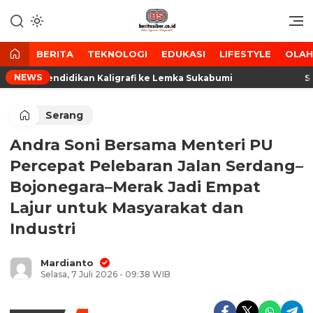
Lewati
ke
Media Tanggap Dan Akurat
BeritaSiber.co.id
konten
BERITA
TEKNOLOGI
EDUKASI
LIFESTYLE
OLA
NEWS
erta Pendidikan Kaligrafi ke Lemka Sukabumi
Sidak
Serang
Andra Soni Bersama Menteri PU
Percepat Pelebaran Jalan Serdang–
Bojonegara–Merak Jadi Empat
Lajur untuk Masyarakat dan
Industri
Mardianto
Selasa, 7 Juli 2026 - 09:38 WIB