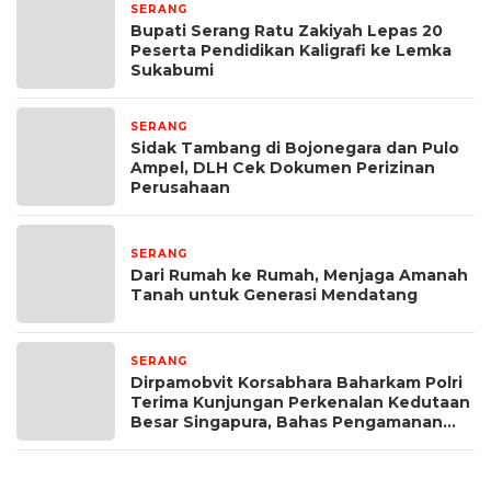
SERANG
1 jam yang lalu
Bupati Serang Ratu Zakiyah Lepas 20
Peserta Pendidikan Kaligrafi ke Lemka
Sukabumi
SERANG
9 jam yang lalu
Sidak Tambang di Bojonegara dan Pulo
Ampel, DLH Cek Dokumen Perizinan
Perusahaan
SERANG
13 jam yang lalu
Dari Rumah ke Rumah, Menjaga Amanah
Tanah untuk Generasi Mendatang
SERANG
2 hari yang lalu
Dirpamobvit Korsabhara Baharkam Polri
Terima Kunjungan Perkenalan Kedutaan
Besar Singapura, Bahas Pengamanan
hingga Hari Nasional