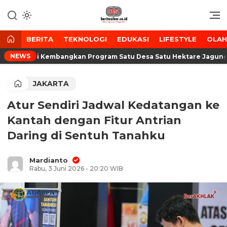
Lewati
ke
Media Tanggap Dan Akurat
BeritaSiber.co.id
konten
BERITA
TEKNOLOGI
EDUKASI
LIFESTYLE
OLA
NEWS
a Tani Kembangkan Program Satu Desa Satu Hektare Jagung
JAKARTA
Atur Sendiri Jadwal Kedatangan ke
Kantah dengan Fitur Antrian
Daring di Sentuh Tanahku
Mardianto
Rabu, 3 Juni 2026 - 20:20 WIB