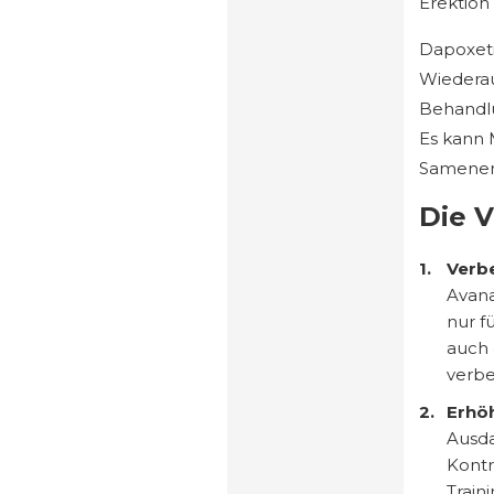
Erektion 
Dapoxeti
Wiedera
Behandlu
Es kann 
Samenerg
Die V
Verb
Avana
nur f
auch 
verbe
Erhö
Ausda
Kontr
Train