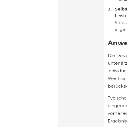
Selb
Leist
Selbs
allge
Anwe
Die Dosi
unter ärz
individu
Wechsel
berücksi
Typische
eingenom
vorher e
Ergebnis