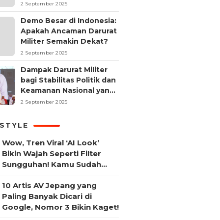
2 September 2025
Demo Besar di Indonesia:
Apakah Ancaman Darurat
Militer Semakin Dekat?
2 September 2025
Dampak Darurat Militer
bagi Stabilitas Politik dan
Keamanan Nasional yang
Sering Terlupakan
2 September 2025
ESTYLE
Wow, Tren Viral ‘AI Look’
Bikin Wajah Seperti Filter
Sungguhan! Kamu Sudah
Coba?
10 Artis AV Jepang yang
Paling Banyak Dicari di
Google, Nomor 3 Bikin Kaget!