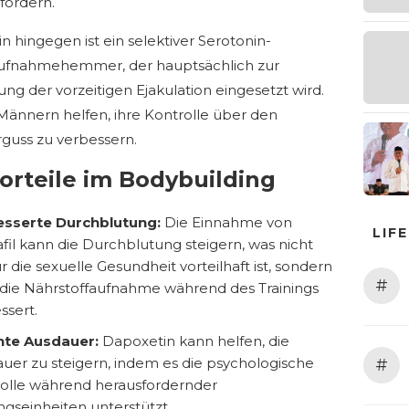
fördern.
n hingegen ist ein selektiver Serotonin-
ufnahmehemmer, der hauptsächlich zur
ng der vorzeitigen Ejakulation eingesetzt wird.
Männern helfen, ihre Kontrolle über den
uss zu verbessern.
orteile im Bodybuilding
esserte Durchblutung:
Die Einnahme von
LIF
fil kann die Durchblutung steigern, was nicht
ür die sexuelle Gesundheit vorteilhaft ist, sondern
#
die Nährstoffaufnahme während des Trainings
ssert.
hte Ausdauer:
Dapoxetin kann helfen, die
uer zu steigern, indem es die psychologische
#
olle während herausfordernder
ingseinheiten unterstützt.