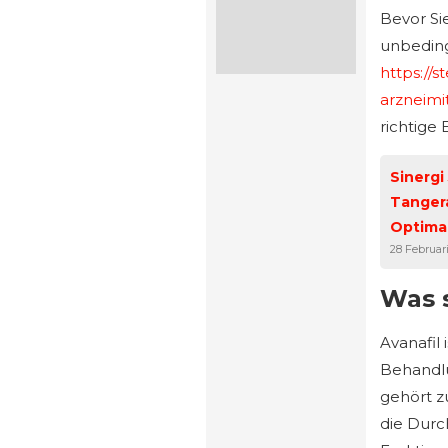
Bevor Si
unbeding
https://
arzneimi
richtige 
Sinergi
Tanger
Optima
28 Februar
Was 
Avanafil 
Behandlu
gehört z
die Durc