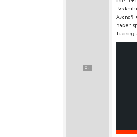
ihre Leis
Bedeutun
Avanafil
haben sp
Training 