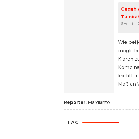
Cegah 
Tambah
6 Agustus 
Wie bei 
mögliche
Klaren z
Kombinat
leichtfe
Maß an V
Reporter:
Mardianto
TAG