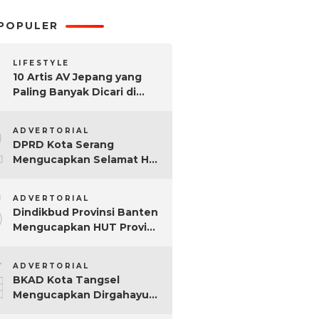
POPULER
LIFESTYLE
10 Artis AV Jepang yang
Paling Banyak Dicari di
Google, Nomor 3 Bikin
2
Kaget!
ADVERTORIAL
DPRD Kota Serang
Mengucapkan Selamat Hari
Sumpah Pemuda ke-97
3
Tahun
ADVERTORIAL
Dindikbud Provinsi Banten
Mengucapkan HUT Provinsi
Banten Ke-25 Tahun
4
ADVERTORIAL
BKAD Kota Tangsel
Mengucapkan Dirgahayu
Kota Tangsel ke-17 Tahun