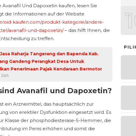
e Avanafil Und Dapoxetin kaufen, lesen Sie
t die Informationen auf der Website
steroid-kaufen.com/produkt-kategorie/andere-
ttel/avanafil-und-dapoxetin/
– das hilft Ihnen, die
Entscheidung zu treffen.
PIL
 Jasa Raharja Tangerang dan Bapenda Kab.
ang Gandeng Perangkat Desa Untuk
lkan Penerimaan Pajak Kendaraan Bermotor
i 2025
sind Avanafil und Dapoxetin?
ist ein Arzneimittel, das hauptsächlich zur
ng von erektiler Dysfunktion eingesetzt wird. Es
ur Klasse der phosphodiesterase-5-Hemmer, die
hblutung im Penis erhöhen und somit die