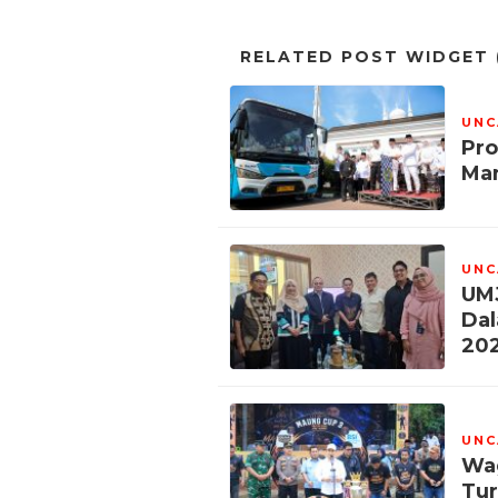
RELATED POST WIDGET (
UNC
Pro
Man
UNC
UMJ
Dal
202
UNC
Wag
Tu