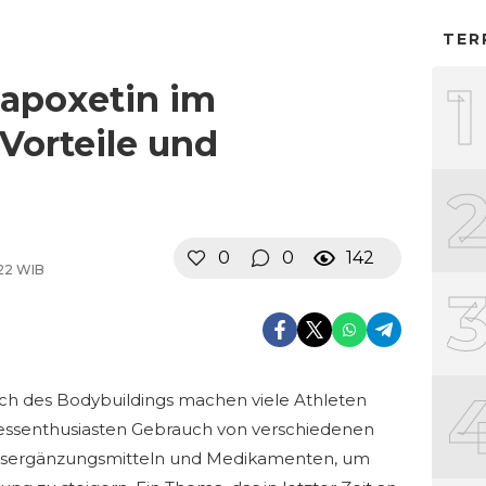
TER
1
Dapoxetin im
Vorteile und
0
0
142
:22 WIB
ch des Bodybuildings machen viele Athleten
essenthusiasten Gebrauch von verschiedenen
sergänzungsmitteln und Medikamenten, um