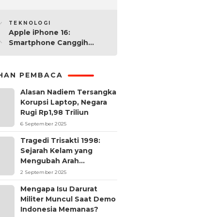
2025: Mana yang Paling
10
Worth It?
TEKNOLOGI
Apple iPhone 16:
Smartphone Canggih
dengan Performa Super di
2024
IHAN PEMBACA
Alasan Nadiem Tersangka
Korupsi Laptop, Negara
Rugi Rp1,98 Triliun
6 September 2025
Tragedi Trisakti 1998:
Sejarah Kelam yang
Mengubah Arah
Reformasi Indonesia
2 September 2025
Mengapa Isu Darurat
Militer Muncul Saat Demo
Indonesia Memanas?