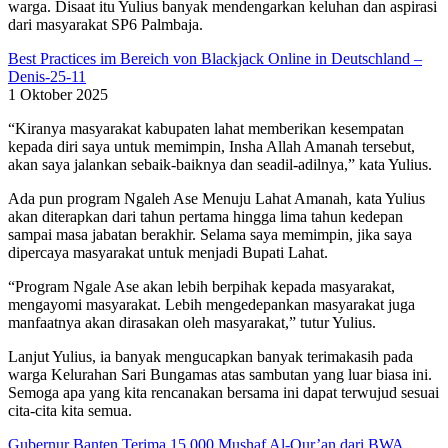
warga. Disaat itu Yulius banyak mendengarkan keluhan dan aspirasi
dari masyarakat SP6 Palmbaja.
Best Practices im Bereich von Blackjack Online in Deutschland –
Denis-25-11
1 Oktober 2025
“Kiranya masyarakat kabupaten lahat memberikan kesempatan
kepada diri saya untuk memimpin, Insha Allah Amanah tersebut,
akan saya jalankan sebaik-baiknya dan seadil-adilnya,” kata Yulius.
Ada pun program Ngaleh Ase Menuju Lahat Amanah, kata Yulius
akan diterapkan dari tahun pertama hingga lima tahun kedepan
sampai masa jabatan berakhir. Selama saya memimpin, jika saya
dipercaya masyarakat untuk menjadi Bupati Lahat.
“Program Ngale Ase akan lebih berpihak kepada masyarakat,
mengayomi masyarakat. Lebih mengedepankan masyarakat juga
manfaatnya akan dirasakan oleh masyarakat,” tutur Yulius.
Lanjut Yulius, ia banyak mengucapkan banyak terimakasih pada
warga Kelurahan Sari Bungamas atas sambutan yang luar biasa ini.
Semoga apa yang kita rencanakan bersama ini dapat terwujud sesuai
cita-cita kita semua.
Gubernur Banten Terima 15.000 Mushaf Al-Qur’an dari BWA,