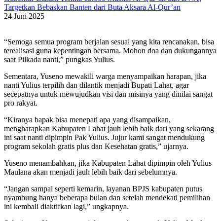
Targetkan Bebaskan Banten dari Buta Aksara Al-Qur’an
24 Juni 2025
“Semoga semua program berjalan sesuai yang kita rencanakan, bisa
terealisasi guna kepentingan bersama. Mohon doa dan dukungannya
saat Pilkada nanti,” pungkas Yulius.
Sementara, Yuseno mewakili warga menyampaikan harapan, jika
nanti Yulius terpilih dan dilantik menjadi Bupati Lahat, agar
secepatnya untuk mewujudkan visi dan misinya yang dinilai sangat
pro rakyat.
“Kiranya bapak bisa menepati apa yang disampaikan,
mengharapkan Kabupaten Lahat jauh lebih baik dari yang sekarang
ini saat nanti dipimpin Pak Yulius. Jujur kami sangat mendukung
program sekolah gratis plus dan Kesehatan gratis,” ujarnya.
Yuseno menambahkan, jika Kabupaten Lahat dipimpin oleh Yulius
Maulana akan menjadi jauh lebih baik dari sebelumnya.
“Jangan sampai seperti kemarin, layanan BPJS kabupaten putus
nyambung hanya beberapa bulan dan setelah mendekati pemilihan
ini kembali diaktifkan lagi,” ungkapnya.