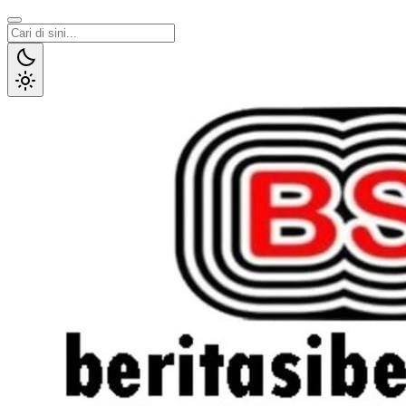
Lewati
ke
konten