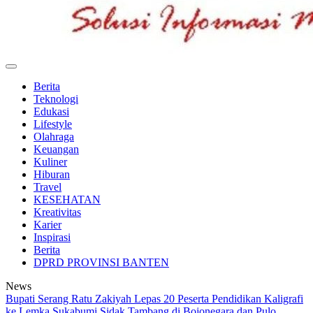
BeritaSiber.co.id
Media Tanggap Dan Akurat
Berita
Teknologi
Edukasi
Lifestyle
Olahraga
Keuangan
Kuliner
Hiburan
Travel
KESEHATAN
Kreativitas
Karier
Inspirasi
Berita
DPRD PROVINSI BANTEN
News
Bupati Serang Ratu Zakiyah Lepas 20 Peserta Pendidikan Kaligrafi
ke Lemka Sukabumi
Sidak Tambang di Bojonegara dan Pulo