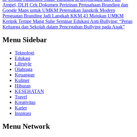
Ampel, DLH Cek Dokumen Perizinan Perusahaan
Branding dan
Google Maps untuk UMKM Peternakan Jangkrik Modern
Penguatan Branding Jadi Langkah KKM 43 Majukan UMKM
Keripik Tempe Mang Suhe
Seminar Edukasi Anti-Bullying: “Peran
Keluarga dan Sekolah dalam Pencegahan Bullying pada Anak”
Menu Sidebar
Teknologi
Edukasi
Lifestyle
Olahraga
Keuangan
Kuliner
Hiburan
KESEHATAN
Travel
Kreativitas
Karier
Inspirasi
Menu Network