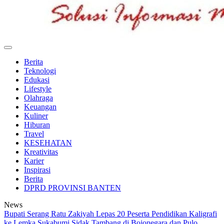
BeritaSiber.co.id
Media Tanggap Dan Akurat
Berita
Teknologi
Edukasi
Lifestyle
Olahraga
Keuangan
Kuliner
Hiburan
Travel
KESEHATAN
Kreativitas
Karier
Inspirasi
Berita
DPRD PROVINSI BANTEN
News
Bupati Serang Ratu Zakiyah Lepas 20 Peserta Pendidikan Kaligrafi
ke Lemka Sukabumi
Sidak Tambang di Bojonegara dan Pulo