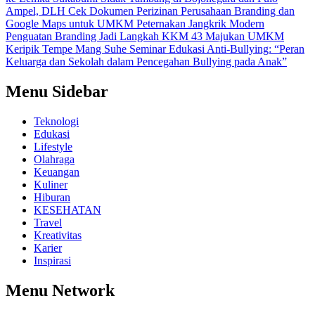
Ampel, DLH Cek Dokumen Perizinan Perusahaan
Branding dan
Google Maps untuk UMKM Peternakan Jangkrik Modern
Penguatan Branding Jadi Langkah KKM 43 Majukan UMKM
Keripik Tempe Mang Suhe
Seminar Edukasi Anti-Bullying: “Peran
Keluarga dan Sekolah dalam Pencegahan Bullying pada Anak”
Menu Sidebar
Teknologi
Edukasi
Lifestyle
Olahraga
Keuangan
Kuliner
Hiburan
KESEHATAN
Travel
Kreativitas
Karier
Inspirasi
Menu Network