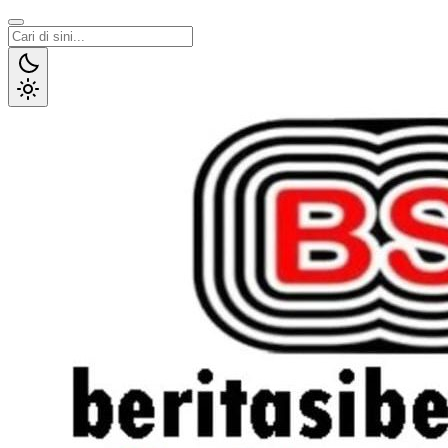
Lewati
ke
konten