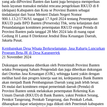
yang ada diProvinsi Banten dan kami juga berupaya memperluas
basis layanan transaksi melalui rencana pengelolaan RKUD di 8
(delapan) Kabupaten dan Kota se Provinsi Banten sebagai
tindaklanjut dari Surat Menteri Dalam Negeri Nomor
900.1.13.2/1736/SJ, tanggal 17 April 2024 tentang Penempatan
RKUD pada BPD Banten (Perseroda) Tbk, serta kelanjutan dari
Penandatangan komitmen penempatan RKUD empat Pemda di
Provinsi Banten pada tanggal 28 Mei 2024 lalu di ruang rapat
Gedung H Lantai 8 Direktorat Jendral Bina Keuangan Daerah,
Jakarta Pusat.
Kembangkan Desa Wisata Berkeselamatan, Jasa Raharja Luncurkan
Program Beta-JR di Desa Karangrejek
21 November 2024
Dukungan senantiasa diberikan oleh Pemerintah Provinsi Banten
selaku Pemegang Saham Pengendali dan juga diberikan dukungan
dari Otoritas Jasa Keuangan (OJK), sehingga kami yakin dengan
melihat hasil dan progres kinerja saat ini, kedepannya Bank Banten
akan menjadi Bank Pembangunan Daerah yang jauh lebih besar.
Di mulai dari komitmen empat pemerintah daerah (Pemda) di
Provinsi Banten untuk melakukan penempatan Rekening Kas
Umum Daerah (RKUD) di Bank Banten, yakni Pemkot Serang,
Pemkot Tangerang, Pemkab Tangerang, dan Pemkab Lebak.
diharapkan dapat selanjutnya juga diikuti oleh Pmerintah kabupaten