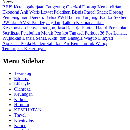
News
BPJS Ketenagakerjaan Tangerang Cikokol Dorong Kemandirian
Ekonomi Ahli Waris Lewat Pelatihan Bisnis Parcel Snack
Dorong
Pembangunan Daerah, Ketua PWI Banten Kunjungi Kantor Sekber
PWI dan SMSI Pandeglang
Tingkatkan Keamanan dan
Keselamatan Penyeberangan, Jasa Raharja Banten Hadiri Peresmian
Sterilisasi Pelabuhan Merak
Pemkot Tangsel Perkuat 36 Pos Lansia,
Wujudkan Lansia Sehat, Aktif, dan Bahagia
Wagub Dimyati
Apresiasi Polda Banten Salurkan Air Bersih untuk Warga
Terdampak Kekeringan
Menu Sidebar
Teknologi
Edukasi
Lifestyle
Olahraga
Keuangan
Kuliner
Hiburan
KESEHATAN
Travel
Kreativitas
Karier