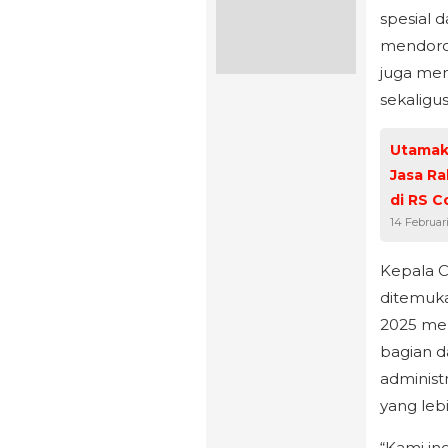
spesial d
mendoron
juga mem
sekalig
Utamak
Jasa Ra
di RS C
14 Februar
Kepala C
ditemuka
2025 me
bagian d
administ
yang leb
“Kami in