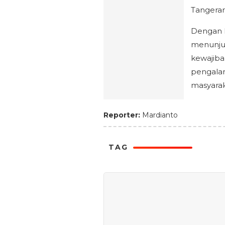
Tangeran
Dengan h
menunju
kewajiba
pengalam
masyarak
Reporter:
Mardianto
TAG