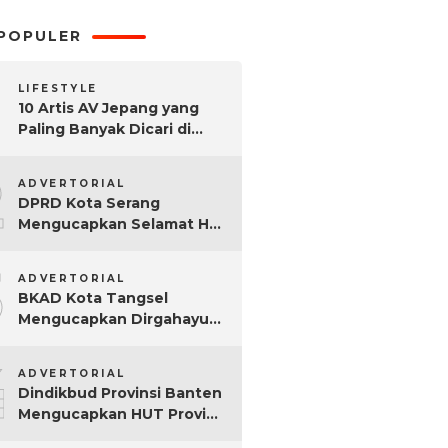
POPULER
LIFESTYLE
10 Artis AV Jepang yang
Paling Banyak Dicari di
Google, Nomor 3 Bikin
2
Kaget!
ADVERTORIAL
DPRD Kota Serang
Mengucapkan Selamat Hari
Sumpah Pemuda ke-97
3
Tahun
ADVERTORIAL
BKAD Kota Tangsel
Mengucapkan Dirgahayu
Kota Tangsel ke-17 Tahun
4
ADVERTORIAL
Dindikbud Provinsi Banten
Mengucapkan HUT Provinsi
Banten Ke-25 Tahun