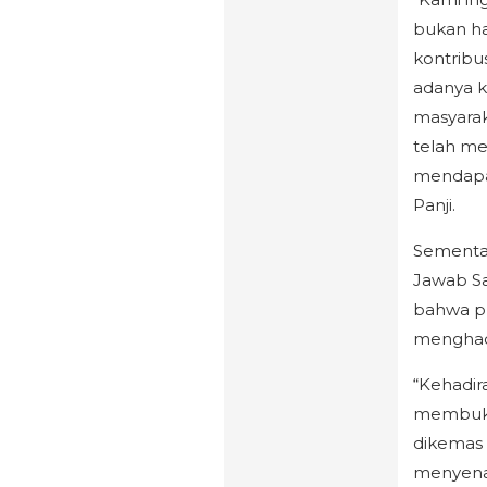
bukan ha
kontribu
adanya k
masyarak
telah me
mendapat
Panji.
Sementar
Jawab Sa
bahwa pr
menghadi
“Kehadir
membukt
dikemas 
menyenan