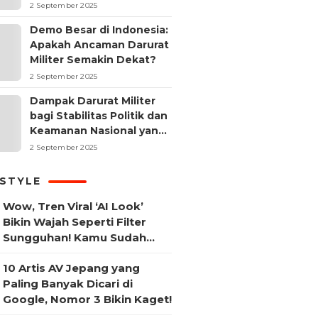
2 September 2025
Demo Besar di Indonesia:
Apakah Ancaman Darurat
Militer Semakin Dekat?
2 September 2025
Dampak Darurat Militer
bagi Stabilitas Politik dan
Keamanan Nasional yang
Sering Terlupakan
2 September 2025
ESTYLE
Wow, Tren Viral ‘AI Look’
Bikin Wajah Seperti Filter
Sungguhan! Kamu Sudah
Coba?
10 Artis AV Jepang yang
Paling Banyak Dicari di
Google, Nomor 3 Bikin Kaget!