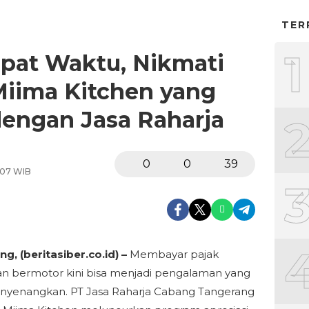
TER
1
epat Waktu, Nikmati
iima Kitchen yang
engan Jasa Raharja
0
0
39
:07 WIB
g, (beritasiber.co.id) –
Membayar pajak
n bermotor kini bisa menjadi pengalaman yang
nyenangkan. PT Jasa Raharja Cabang Tangerang