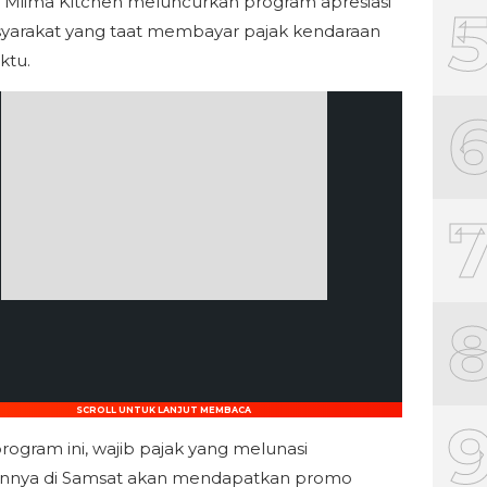
Miima Kitchen meluncurkan program apresiasi
yarakat yang taat membayar pajak kendaraan
ktu.
SCROLL UNTUK LANJUT MEMBACA
program ini, wajib pajak yang melunasi
annya di Samsat akan mendapatkan promo