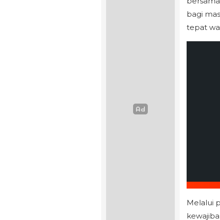
bersama 
bagi mas
tepat wa
Melalui 
kewajib