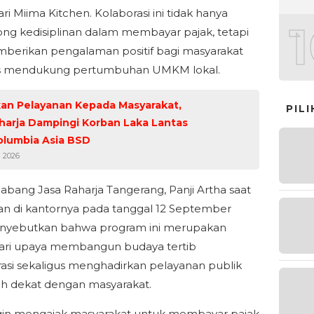
ari Miima Kitchen. Kolaborasi ini tidak hanya
g kedisiplinan dalam membayar pajak, tetapi
berikan pengalaman positif bagi masyarakat
us mendukung pertumbuhan UMKM lokal.
an Pelayanan Kepada Masyarakat,
PIL
harja Dampingi Korban Laka Lantas
olumbia Asia BSD
i 2026
abang Jasa Raharja Tangerang, Panji Artha saat
n di kantornya pada tanggal 12 September
nyebutkan bahwa program ini merupakan
ari upaya membangun budaya tertib
rasi sekaligus menghadirkan pelayanan publik
ih dekat dengan masyarakat.
gin mengajak masyarakat untuk membayar pajak