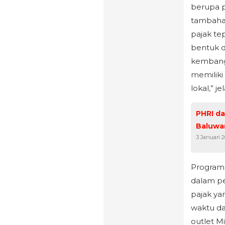
berupa p
tambaha
pajak tep
bentuk 
kembang
memilik
lokal,” je
PHRI dan PWI Banten Kunjungi Guest House
Baluwa
3 Januari 
Program 
dalam pe
pajak y
waktu d
outlet M