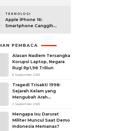
2025: Mana yang Paling
10
Worth It?
TEKNOLOGI
Apple iPhone 16:
Smartphone Canggih
dengan Performa Super di
2024
IHAN PEMBACA
Alasan Nadiem Tersangka
Korupsi Laptop, Negara
Rugi Rp1,98 Triliun
6 September 2025
Tragedi Trisakti 1998:
Sejarah Kelam yang
Mengubah Arah
Reformasi Indonesia
2 September 2025
Mengapa Isu Darurat
Militer Muncul Saat Demo
Indonesia Memanas?