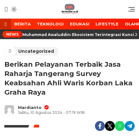
Lewati
ke
Media Tanggap Dan Akurat
BeritaSiber.co.id
konten
BERITA
TEKNOLOGI
EDUKASI
LIFESTYLE
OLAH
NEWS
Muhammad Awaluddin: Ekosistem Terintegrasi Kunci J
Uncategorized
Berikan Pelayanan Terbaik Jasa
Raharja Tangerang Survey
Keabsahan Ahli Waris Korban Laka
Graha Raya
Mardianto
Sabtu, 10 Agustus 2024 - 07:19 WIB