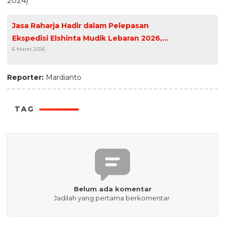
2024)
Jasa Raharja Hadir dalam Pelepasan
Ekspedisi Elshinta Mudik Lebaran 2026,
6 Maret 2026
Perkuat Kolaborasi Keselamatan
Transportasi Nasional
Reporter:
Mardianto
TAG
Belum ada komentar
Jadilah yang pertama berkomentar.