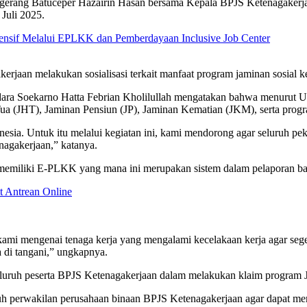
ngerang Batuceper Hazairin Hasan bersama Kepala BPJS Ketenagakerj
Juli 2025.
ensif Melalui EPLKK dan Pemberdayaan Inclusive Job Center
kerjaan melakukan sosialisasi terkait manfaat program jaminan sosi
ara Soekarno Hatta Febrian Kholilullah mengatakan bahwa menurut 
ua (JHT), Jaminan Pensiun (JP), Jaminan Kematian (JKM), serta prog
nesia. Untuk itu melalui kegiatan ini, kami mendorong agar seluruh p
agakerjaan,” katanya.
 memiliki E-PLKK yang mana ini merupakan sistem dalam pelaporan ba
t Antrean Online
ami mengenai tenaga kerja yang mengalami kecelakaan kerja agar sege
 di tangani,” ungkapnya.
eluruh peserta BPJS Ketenagakerjaan dalam melakukan klaim program 
uruh perwakilan perusahaan binaan BPJS Ketenagakerjaan agar dapat m