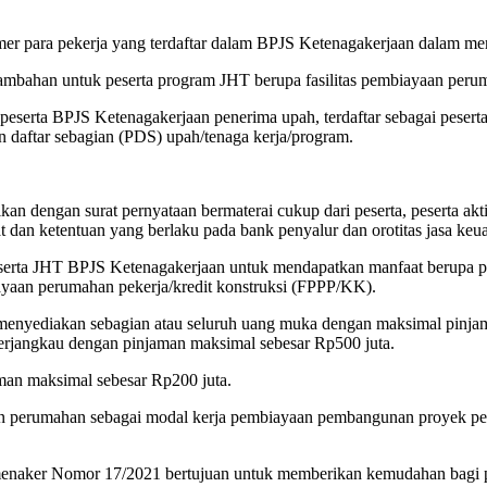
r para pekerja yang terdaftar dalam BPJS Ketenagakerjaan dalam memi
mbahan untuk peserta program JHT berupa fasilitas pembiayaan perum
peserta BPJS Ketenagakerjaan penerima upah, terdaftar sebagai peserta
n daftar sebagian (PDS) upah/tenaga kerja/program.
ikan dengan surat pernyataan bermaterai cukup dari peserta, peserta ak
t dan ketentuan yang berlaku pada bank penyalur dan orotitas jasa ke
rta JHT BPJS Ketenagakerjaan untuk mendapatkan manfaat berupa p
ayaan perumahan pekerja/kredit konstruksi (FPPP/KK).
ediakan sebagian atau seluruh uang muka dengan maksimal pinjaman
terjangkau dengan pinjaman maksimal sebesar Rp500 juta.
man maksimal sebesar Rp200 juta.
perumahan sebagai modal kerja pembiayaan pembangunan proyek peru
enaker Nomor 17/2021 bertujuan untuk memberikan kemudahan bagi p