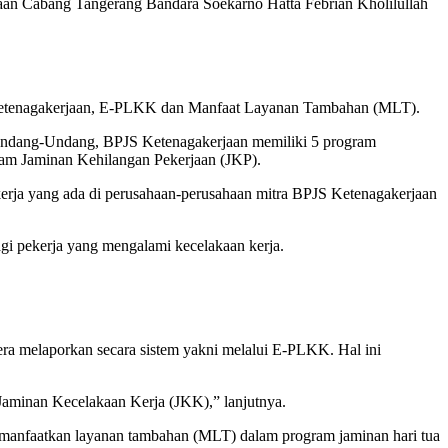
aan Cabang Tangerang Bandara Soekarno Hatta Febrian Kholilullah
al ketenagakerjaan, E-PLKK dan Manfaat Layanan Tambahan (MLT).
Undang-Undang, BPJS Ketenagakerjaan memiliki 5 program
ram Jaminan Kehilangan Pekerjaan (JKP).
ekerja yang ada di perusahaan-perusahaan mitra BPJS Ketenagakerjaan
gi pekerja yang mengalami kecelakaan kerja.
ra melaporkan secara sistem yakni melalui E-PLKK. Hal ini
Jaminan Kecelakaan Kerja (JKK),” lanjutnya.
emanfaatkan layanan tambahan (MLT) dalam program jaminan hari tua