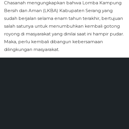
Chasanah mengungkapkan bahwa Lomba Kampung
Bersih dan Aman (LKBA) Kabupaten Serang yang
sudah berjalan selama enam tahun terakhir, bertujuan
salah satunya untuk menumbuhkan kembali gotong
royong di masyarakat yang dinilai saat ini hampir pudar.
Maka, perlu kembali dibangun kebersamaan
dilingkungan masyarakat.