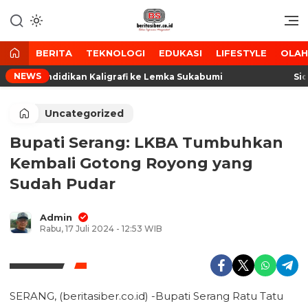
Lewati
ke
Media Tanggap Dan Akurat
BeritaSiber.co.id
konten
BERITA
TEKNOLOGI
EDUKASI
LIFESTYLE
OLA
NEWS
erta Pendidikan Kaligrafi ke Lemka Sukabumi
Sidak
Uncategorized
Bupati Serang: LKBA Tumbuhkan
Kembali Gotong Royong yang
Sudah Pudar
Admin
Rabu, 17 Juli 2024 - 12:53 WIB
SERANG, (beritasiber.co.id) -Bupati Serang Ratu Tatu