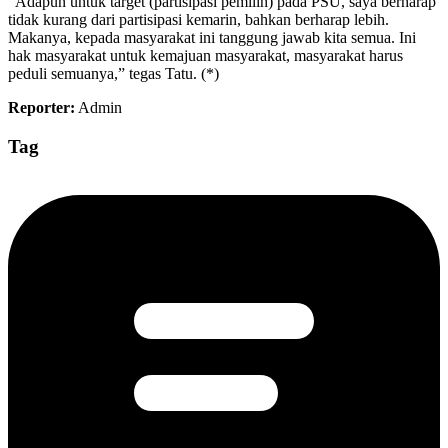
“Adapun untuk target (partisipasi pemilih) pada PSU, saya berharap
tidak kurang dari partisipasi kemarin, bahkan berharap lebih.
Makanya, kepada masyarakat ini tanggung jawab kita semua. Ini
hak masyarakat untuk kemajuan masyarakat, masyarakat harus
peduli semuanya,” tegas Tatu. (*)
Reporter:
Admin
Tag