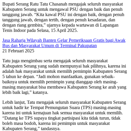
Bupati Serang Ratu Tatu Chasanah mengajak seluruh masyarakat
Kabupaten Serang untuk mengawal PSU dengan baik dan penuh
tanggung jawab. “Kita kawal PSU ini dengan baik, dengan penuh
tanggung jawab, dengan tertib, dengan penuh kesadaran, dan
dengan riang gembira,” ujarnya kepada wartawan di Lapangan
Tenis Indoor pada Selasa, 15 April 2025.
Jasa Raharja Wilayah Banten Gelar Pemeriksaan Gratis bagi Awak
Bus dan Masyarakat Umum di Terminal Pakupatan
21 Februari 2025
Tatu juga mengimbau serta mengajak seluruh masyarakat
Kabupaten Serang yang sudah mempunyai hak pilihnya, karena ini
adalah hak masyarakat untuk memilih pemimpin Kabupaten Serang
5 tahun ke depan. “Jadi mohon manfaatkan, gunakan sebaik-
baiknya untuk memilih pemimpin yang dianggap oleh masing-
masing masyarakat bisa membawa Kabupaten Serang ke arah yang
lebih baik lagi,” katanya.
Lebih lanjut, Tatu mengajak seluruh masyarakat Kabupaten Serang
untuk hadir ke Tempat Pemungutan Suara (TPS) masing-masing
karena ini untuk kemajuan hak semua masyarakat untuk memilih.
“Datang ke TPS supaya tingkat partisipasi kita tidak turun, tidak
boleh masa bodoh, karena ini pemimpin untuk masyarakat
Kabupaten Serang,” tandasnya.