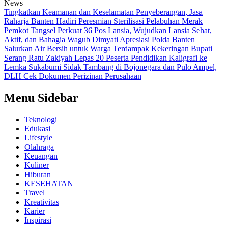
News
Tingkatkan Keamanan dan Keselamatan Penyeberangan, Jasa
Raharja Banten Hadiri Peresmian Sterilisasi Pelabuhan Merak
Pemkot Tangsel Perkuat 36 Pos Lansia, Wujudkan Lansia Sehat,
Aktif, dan Bahagia
Wagub Dimyati Apresiasi Polda Banten
Salurkan Air Bersih untuk Warga Terdampak Kekeringan
Bupati
Serang Ratu Zakiyah Lepas 20 Peserta Pendidikan Kaligrafi ke
Lemka Sukabumi
Sidak Tambang di Bojonegara dan Pulo Ampel,
DLH Cek Dokumen Perizinan Perusahaan
Menu Sidebar
Teknologi
Edukasi
Lifestyle
Olahraga
Keuangan
Kuliner
Hiburan
KESEHATAN
Travel
Kreativitas
Karier
Inspirasi