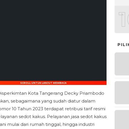
PIL
SCROLL UNTUK LANJUT MEMBACA
Disperkimtan Kota Tangerang Decky Priambodo
an, sebagaimana yang sudah diatur dalam
mor 10 Tahun 2023 terdapat retribusi tarif resmi
layanan sedot kakus. Pelayanan jasa sedot kakus
ani mulai dari rumah tinggal, hingga industri