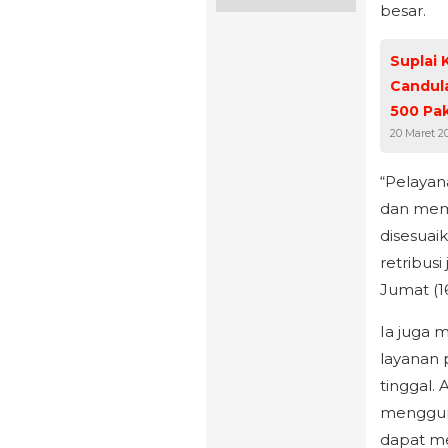
besar.
Suplai
Candul
500 Pa
20 Maret 2
“Pelayan
dan memil
disesuai
retribus
Jumat (16
Ia juga
layanan
tinggal.
mengguna
dapat m