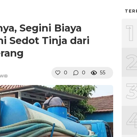
TER
1
ya, Segini Biaya
i Sedot Tinja dari
rang
0
0
55
 WIB