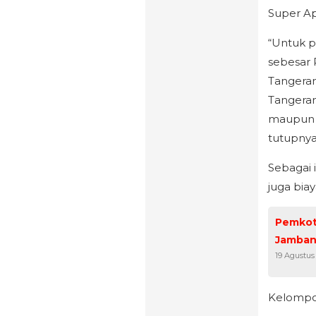
Super Ap
“Untuk p
sebesar 
Tangeran
Tangeran
maupun 
tutupnya
Sebagai 
juga bia
Pemkot
Jamban
19 Agustus
Kelompok 