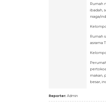
Rumah m
ibadah, 
niaga/in
Kelompok
Rumah se
asrama T
Kelompok
Perumah
pertokoa
makan, p
besar, ind
Reporter:
Admin