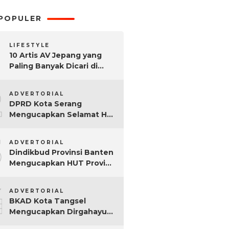
POPULER
LIFESTYLE
10 Artis AV Jepang yang
Paling Banyak Dicari di
Google, Nomor 3 Bikin
2
Kaget!
ADVERTORIAL
DPRD Kota Serang
Mengucapkan Selamat Hari
Sumpah Pemuda ke-97
3
Tahun
ADVERTORIAL
Dindikbud Provinsi Banten
Mengucapkan HUT Provinsi
Banten Ke-25 Tahun
4
ADVERTORIAL
BKAD Kota Tangsel
Mengucapkan Dirgahayu
Kota Tangsel ke-17 Tahun