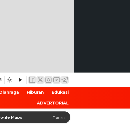
6
Olahraga
Hiburan
Edukasi
ADVERTORIAL
Maps
Tangsel Matangkan Peringatan HUT Ke-81 