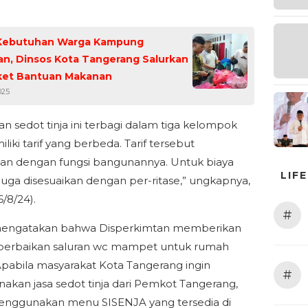
 Kebutuhan Warga Kampung
an, Dinsos Kota Tangerang Salurkan
ket Bantuan Makanan
025
an sedot tinja ini terbagi dalam tiga kelompok
iki tarif yang berbeda. Tarif tersebut
kan dengan fungsi bangunannya. Untuk biaya
LIF
i juga disesuaikan dengan per-ritase,” ungkapnya,
/8/24).
#
 mengatakan bahwa Disperkimtan memberikan
 perbaikan saluran wc mampet untuk rumah
 Apabila masyarakat Kota Tangerang ingin
#
kan jasa sedot tinja dari Pemkot Tangerang,
enggunakan menu SISENJA yang tersedia di