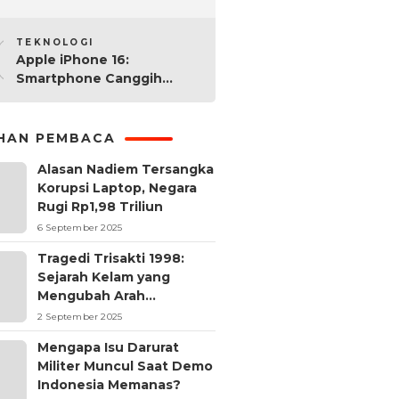
2025: Mana yang Paling
10
Worth It?
TEKNOLOGI
Apple iPhone 16:
Smartphone Canggih
dengan Performa Super di
2024
IHAN PEMBACA
Alasan Nadiem Tersangka
Korupsi Laptop, Negara
Rugi Rp1,98 Triliun
6 September 2025
Tragedi Trisakti 1998:
Sejarah Kelam yang
Mengubah Arah
Reformasi Indonesia
2 September 2025
Mengapa Isu Darurat
Militer Muncul Saat Demo
Indonesia Memanas?