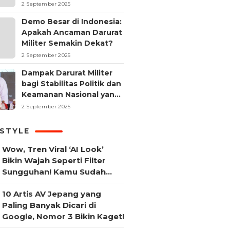
2 September 2025
Demo Besar di Indonesia:
Apakah Ancaman Darurat
Militer Semakin Dekat?
2 September 2025
Dampak Darurat Militer
bagi Stabilitas Politik dan
Keamanan Nasional yang
Sering Terlupakan
2 September 2025
ESTYLE
Wow, Tren Viral ‘AI Look’
Bikin Wajah Seperti Filter
Sungguhan! Kamu Sudah
Coba?
10 Artis AV Jepang yang
Paling Banyak Dicari di
Google, Nomor 3 Bikin Kaget!