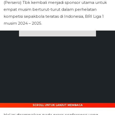
(Persero) Tbk kembali menjadi sponsor utama untuk
empat musim berturut-turut dalam perhelatan
kompetisi sepakbola teratas di Indonesia, BRI Liga 1
musim 2024 – 2025.
SCROLL UNTUK LANJUT MEMBACA
Hal ini disampaikan pada press conference yang