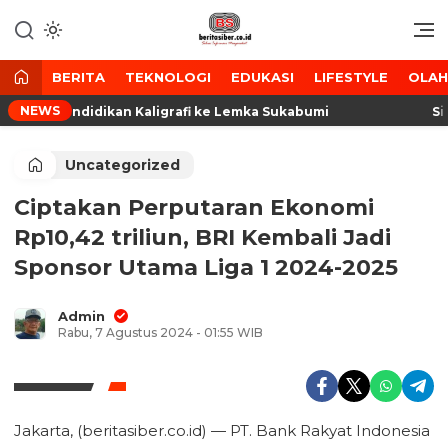
Lewati
ke
Media Tanggap Dan Akurat
BeritaSiber.co.id
konten
BERITA
TEKNOLOGI
EDUKASI
LIFESTYLE
OLA
NEWS
erta Pendidikan Kaligrafi ke Lemka Sukabumi
Sidak
Uncategorized
Ciptakan Perputaran Ekonomi
Rp10,42 triliun, BRI Kembali Jadi
Sponsor Utama Liga 1 2024-2025
Admin
Rabu, 7 Agustus 2024 - 01:55 WIB
Jakarta, (beritasiber.co.id) — PT. Bank Rakyat Indonesia