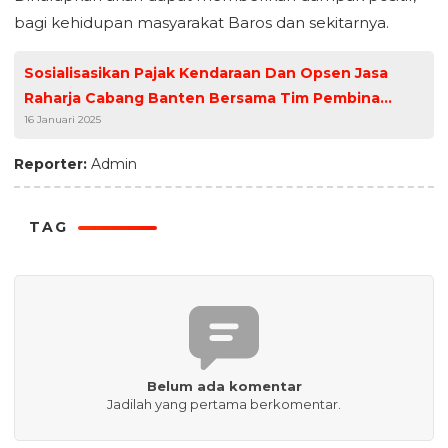
bagi kehidupan masyarakat Baros dan sekitarnya.
Sosialisasikan Pajak Kendaraan Dan Opsen Jasa
Raharja Cabang Banten Bersama Tim Pembina
16 Januari 2025
Samsat Rangkasbitung Kunjungi Desa Padasuka
Kecamatan Gunung Kencana
Reporter:
Admin
TAG
Belum ada komentar
Jadilah yang pertama berkomentar.