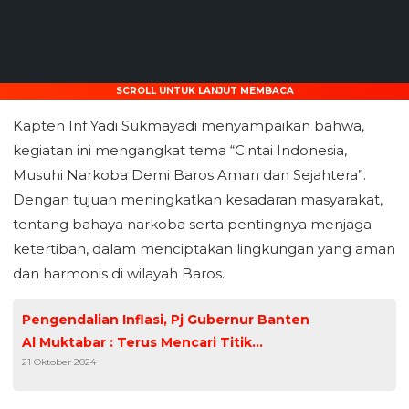
SCROLL UNTUK LANJUT MEMBACA
Kapten Inf Yadi Sukmayadi menyampaikan bahwa,
kegiatan ini mengangkat tema “Cintai Indonesia,
Musuhi Narkoba Demi Baros Aman dan Sejahtera”.
Dengan tujuan meningkatkan kesadaran masyarakat,
tentang bahaya narkoba serta pentingnya menjaga
ketertiban, dalam menciptakan lingkungan yang aman
dan harmonis di wilayah Baros.
Pengendalian Inflasi, Pj Gubernur Banten
Al Muktabar : Terus Mencari Titik
21 Oktober 2024
Keseimbangan