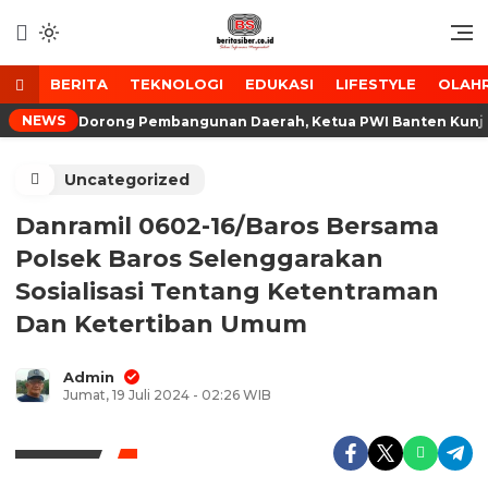
Lewati
ke
Media Tanggap Dan Akurat
BeritaSiber.co.id
konten
BERITA
TEKNOLOGI
EDUKASI
LIFESTYLE
OLAH
NEWS
Dorong Pembangunan Daerah, Ketua PWI Banten Kunju
Uncategorized
Danramil 0602-16/Baros Bersama
Polsek Baros Selenggarakan
Sosialisasi Tentang Ketentraman
Dan Ketertiban Umum
Admin
Jumat, 19 Juli 2024 - 02:26 WIB