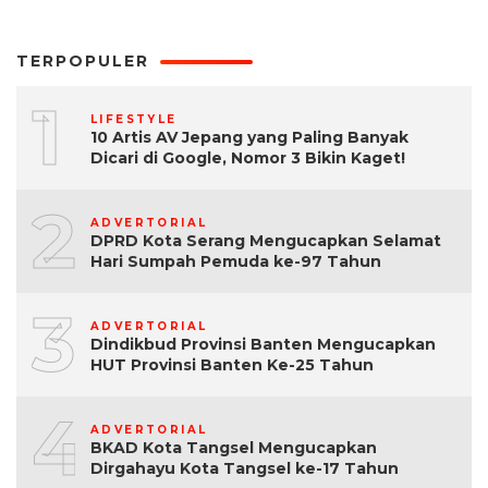
TERPOPULER
1
LIFESTYLE
10 Artis AV Jepang yang Paling Banyak
Dicari di Google, Nomor 3 Bikin Kaget!
2
ADVERTORIAL
DPRD Kota Serang Mengucapkan Selamat
Hari Sumpah Pemuda ke-97 Tahun
3
ADVERTORIAL
Dindikbud Provinsi Banten Mengucapkan
HUT Provinsi Banten Ke-25 Tahun
4
ADVERTORIAL
BKAD Kota Tangsel Mengucapkan
Dirgahayu Kota Tangsel ke-17 Tahun