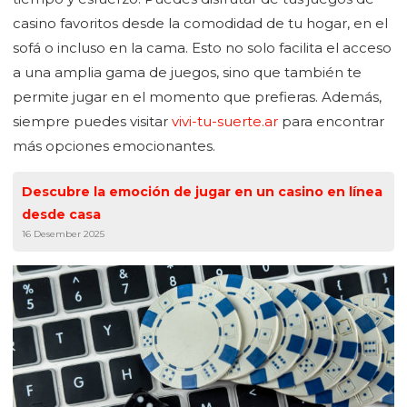
casino favoritos desde la comodidad de tu hogar, en el
sofá o incluso en la cama. Esto no solo facilita el acceso
a una amplia gama de juegos, sino que también te
permite jugar en el momento que prefieras. Además,
siempre puedes visitar
vivi-tu-suerte.ar
para encontrar
más opciones emocionantes.
Descubre la emoción de jugar en un casino en línea
desde casa
16 Desember 2025