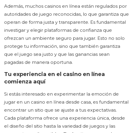
Además, muchos casinos en línea están regulados por
autoridades de juego reconocidas, lo que garantiza que
operan de forma justa y transparente. Es fundamental
investigar y elegir plataformas de confianza que
ofrezcan un ambiente seguro para jugar. Esto no solo
protege tu información, sino que también garantiza
que el juego sea justo y que las ganancias sean
pagadas de manera oportuna.
Tu experiencia en el casino en línea
comienza aquí
Si estás interesado en experimentar la emoción de
jugar en un casino en línea desde casa, es fundamental
encontrar un sitio que se ajuste a tus expectativas.
Cada plataforma ofrece una experiencia única, desde
el diseño del sitio hasta la variedad de juegos y las