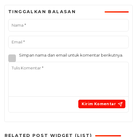
TINGGALKAN BALASAN
Simpan nama dan email untuk komentar berikutnya.
RELATED POST WIDGET (LIST)