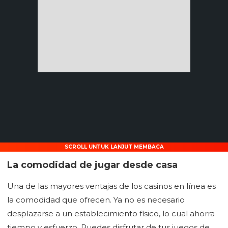
SCROLL UNTUK LANJUT MEMBACA
La comodidad de jugar desde casa
Una de las mayores ventajas de los casinos en línea es
la comodidad que ofrecen. Ya no es necesario
desplazarse a un establecimiento físico, lo cual ahorra
tiempo y esfuerzo. Puedes disfrutar de tus juegos de