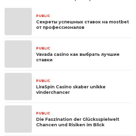
PUBLIC
19 Desember 2025
Секреты успешных ставок на mostbet
от профессионалов
PUBLIC
19 Desember 2025
Vavada casino как выбрать лучшие
ставки
PUBLIC
18 Desember 2025
LiraSpin Casino skaber unikke
vinderchancer
PUBLIC
18 Desember 2025
Die Faszination der Glücksspielwelt
Chancen und Risiken im Blick