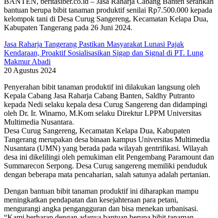
BANTEN, beritasiber.co.id – Jasa Raharja Cabang Banten serahkan
bantuan berupa bibit tanaman produktif senilai Rp7.500.000 kepada
kelompok tani di Desa Curug Sangereng, Kecamatan Kelapa Dua,
Kabupaten Tangerang pada 26 Juni 2024.
Jasa Raharja Tangerang Pastikan Masyarakat Lunasi Pajak
Kendaraan, Proaktif Sosialisasikan Sigap dan Signal di PT. Lung
Makmur Abadi
20 Agustus 2024
Penyerahan bibit tanaman produktif ini dilakukan langsung oleh
Kepala Cabang Jasa Raharja Cabang Banten, Saldhy Putranto
kepada Nedi selaku kepala desa Curug Sangereng dan didampingi
oleh Dr. Ir. Winarno, M.Kom selaku Direktur LPPM Universitas
Multimedia Nusantara.
Desa Curug Sangereng, Kecamatan Kelapa Dua, Kabupaten
Tangerang merupakan desa binaan kampus Universitas Multimedia
Nusantara (UMN) yang berada pada wilayah gentrifikasi. Wilayah
desa ini dikelilingi oleh pemukiman elit Pengembang Paramount dan
Summarecon Serpong. Desa Curug sangereng memiliki penduduk
dengan beberapa mata pencaharian, salah satunya adalah pertanian.
Dengan bantuan bibit tanaman produktif ini diharapkan mampu
meningkatkan pendapatan dan kesejahteraan para petani,
mengurangi angka pengangguran dan bisa menekan urbanisasi.
“Kami berharap dengan adanya bantuan berupa bibit tanaman