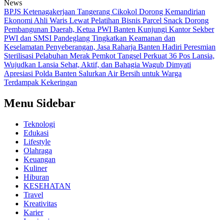
News
BPJS Ketenagakerjaan Tangerang Cikokol Dorong Kemandirian
Ekonomi Ahli Waris Lewat Pelatihan Bisnis Parcel Snack
Dorong
Pembangunan Daerah, Ketua PWI Banten Kunjungi Kantor Sekber
PWI dan SMSI Pandeglang
Tingkatkan Keamanan dan
Keselamatan Penyeberangan, Jasa Raharja Banten Hadiri Peresmian
Sterilisasi Pelabuhan Merak
Pemkot Tangsel Perkuat 36 Pos Lansia,
Wujudkan Lansia Sehat, Aktif, dan Bahagia
Wagub Dimyati
Apresiasi Polda Banten Salurkan Air Bersih untuk Warga
Terdampak Kekeringan
Menu Sidebar
Teknologi
Edukasi
Lifestyle
Olahraga
Keuangan
Kuliner
Hiburan
KESEHATAN
Travel
Kreativitas
Karier