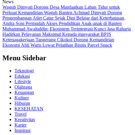
News
Wagub Dimyati Dorong Desa Manfaatkan Lahan Tidur untuk
Perkuat Kemandirian
Wagub Banten Achmad Dimyati Dorong
Pengembangan Atlet Catur Sejak Dini
Belajar dari Keterbatasan,
Andra Soni Permudah Akses Pendidikan Anak-anak di Banten
Muhammad Awaluddin: Ekosistem Terintegrasi Kunci Jasa Raharja
Hadirkan Pelayanan Maksimal Kepada masyarakat
BPJS
Ketenagakerjaan Tangerang Cikokol Dorong Kemandirian
Ekonomi Ahli Waris Lewat Pelatihan Bisnis Parcel Snack
Menu Sidebar
Teknologi
Edukasi
Lifestyle
Olahraga
Keuangan
Kuliner
Hiburan
KESEHATAN
Travel
Kreativitas
Karier
Inspirasi