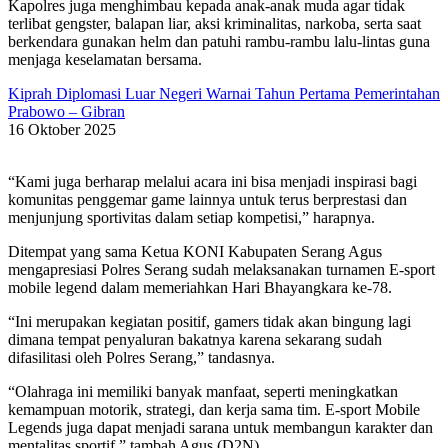
Kapolres juga menghimbau kepada anak-anak muda agar tidak
terlibat gengster, balapan liar, aksi kriminalitas, narkoba, serta saat
berkendara gunakan helm dan patuhi rambu-rambu lalu-lintas guna
menjaga keselamatan bersama.
Kiprah Diplomasi Luar Negeri Warnai Tahun Pertama Pemerintahan
Prabowo – Gibran
16 Oktober 2025
“Kami juga berharap melalui acara ini bisa menjadi inspirasi bagi
komunitas penggemar game lainnya untuk terus berprestasi dan
menjunjung sportivitas dalam setiap kompetisi,” harapnya.
Ditempat yang sama Ketua KONI Kabupaten Serang Agus
mengapresiasi Polres Serang sudah melaksanakan turnamen E-sport
mobile legend dalam memeriahkan Hari Bhayangkara ke-78.
“Ini merupakan kegiatan positif, gamers tidak akan bingung lagi
dimana tempat penyaluran bakatnya karena sekarang sudah
difasilitasi oleh Polres Serang,” tandasnya.
“Olahraga ini memiliki banyak manfaat, seperti meningkatkan
kemampuan motorik, strategi, dan kerja sama tim. E-sport Mobile
Legends juga dapat menjadi sarana untuk membangun karakter dan
mentalitas sportif,” tambah Agus.(D2N)