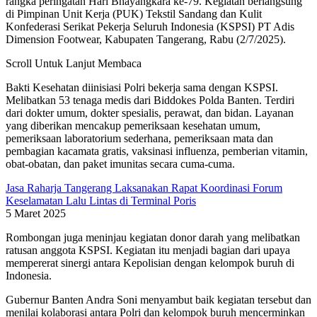
rangka peringatan Hari Bhayangkara ke-79. Kegiatan berlangsung
di Pimpinan Unit Kerja (PUK) Tekstil Sandang dan Kulit
Konfederasi Serikat Pekerja Seluruh Indonesia (KSPSI) PT Adis
Dimension Footwear, Kabupaten Tangerang, Rabu (2/7/2025).
Scroll Untuk Lanjut Membaca
Bakti Kesehatan diinisiasi Polri bekerja sama dengan KSPSI.
Melibatkan 53 tenaga medis dari Biddokes Polda Banten. Terdiri
dari dokter umum, dokter spesialis, perawat, dan bidan. Layanan
yang diberikan mencakup pemeriksaan kesehatan umum,
pemeriksaan laboratorium sederhana, pemeriksaan mata dan
pembagian kacamata gratis, vaksinasi influenza, pemberian vitamin,
obat-obatan, dan paket imunitas secara cuma-cuma.
Jasa Raharja Tangerang Laksanakan Rapat Koordinasi Forum
Keselamatan Lalu Lintas di Terminal Poris
5 Maret 2025
Rombongan juga meninjau kegiatan donor darah yang melibatkan
ratusan anggota KSPSI. Kegiatan itu menjadi bagian dari upaya
mempererat sinergi antara Kepolisian dengan kelompok buruh di
Indonesia.
Gubernur Banten Andra Soni menyambut baik kegiatan tersebut dan
menilai kolaborasi antara Polri dan kelompok buruh mencerminkan