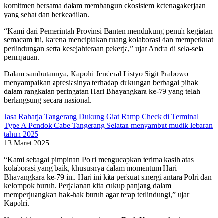
komitmen bersama dalam membangun ekosistem ketenagakerjaan
yang sehat dan berkeadilan.
“Kami dari Pemerintah Provinsi Banten mendukung penuh kegiatan
semacam ini, karena menciptakan ruang kolaborasi dan memperkuat
perlindungan serta kesejahteraan pekerja,” ujar Andra di sela-sela
peninjauan.
Dalam sambutannya, Kapolri Jenderal Listyo Sigit Prabowo
menyampaikan apresiasinya terhadap dukungan berbagai pihak
dalam rangkaian peringatan Hari Bhayangkara ke-79 yang telah
berlangsung secara nasional.
Jasa Raharja Tangerang Dukung Giat Ramp Check di Terminal
Type A Pondok Cabe Tangerang Selatan menyambut mudik lebaran
tahun 2025
13 Maret 2025
“Kami sebagai pimpinan Polri mengucapkan terima kasih atas
kolaborasi yang baik, khususnya dalam momentum Hari
Bhayangkara ke-79 ini. Hari ini kita perkuat sinergi antara Polri dan
kelompok buruh. Perjalanan kita cukup panjang dalam
memperjuangkan hak-hak buruh agar tetap terlindungi,” ujar
Kapolri.