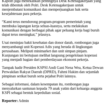
Kapolri juga menekankan pentingnya Desk Ketenagakerjaan yang
telah dibentuk oleh Polri. Desk Ketenagakerjaan untuk
menjembatani komunikasi dan memperjuangkan hak serta
kesejahteraan para pekerja.
“Kami terus mendorong program-program pemerintah yang
membuka lapangan kerja seluas-luasnya, serta melakukan
komunikasi dengan berbagai pihak agar peluang kerja bagi buruh
dapat terus meningkat,” jelasnya.
Usai meninjau bakti kesehatan dan donor darah, rombongan juga
menyambangi unit Koperasi Adis yang berada di lingkungan
perusahaan. Meliputi minimarket dan unit simpan pinjam.
Kunjungan ini bertujuan melihat langsung pengelolaan koperasi
yang menjadi bagian dari pemberdayaan ekonomi pekerja.
Tampak hadir Presiden KSPSI Andi Gani Nena Wea, Ketua Dewan
Perwakilan Rakyat Daerah (DPRD), Fahmi Hakim dan sejumlah
pimpinan serikat buruh serta pejabat Polri lainnya.
Sebagai informasi, dalam kesempatan itu, rombongan juga
menyalurkan santunan kepada 79 anak yatim dari keluarga anggota
KSPI sebagai bentuk kepedulian sosial.
Reporter:
Admin