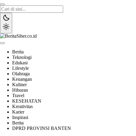
Lewati
ke
konten
BeritaSiber.co.id
Media Tanggap Dan Akurat
Berita
Teknologi
Edukasi
Lifestyle
Olahraga
Keuangan
Kuliner
Hiburan
Travel
KESEHATAN
Kreativitas
Karier
Inspirasi
Berita
DPRD PROVINSI BANTEN