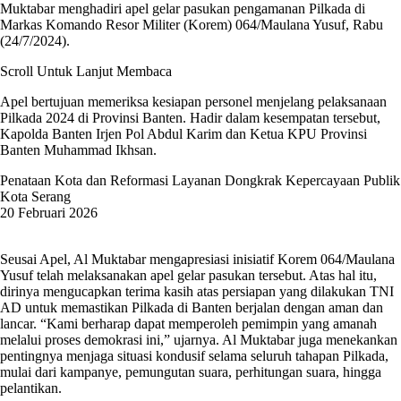
Muktabar menghadiri apel gelar pasukan pengamanan Pilkada di
Markas Komando Resor Militer (Korem) 064/Maulana Yusuf, Rabu
(24/7/2024).
Scroll Untuk Lanjut Membaca
Apel bertujuan memeriksa kesiapan personel menjelang pelaksanaan
Pilkada 2024 di Provinsi Banten. Hadir dalam kesempatan tersebut,
Kapolda Banten Irjen Pol Abdul Karim dan Ketua KPU Provinsi
Banten Muhammad Ikhsan.
Penataan Kota dan Reformasi Layanan Dongkrak Kepercayaan Publik
Kota Serang
20 Februari 2026
Seusai Apel, Al Muktabar mengapresiasi inisiatif Korem 064/Maulana
Yusuf telah melaksanakan apel gelar pasukan tersebut. Atas hal itu,
dirinya mengucapkan terima kasih atas persiapan yang dilakukan TNI
AD untuk memastikan Pilkada di Banten berjalan dengan aman dan
lancar. “Kami berharap dapat memperoleh pemimpin yang amanah
melalui proses demokrasi ini,” ujarnya. Al Muktabar juga menekankan
pentingnya menjaga situasi kondusif selama seluruh tahapan Pilkada,
mulai dari kampanye, pemungutan suara, perhitungan suara, hingga
pelantikan.