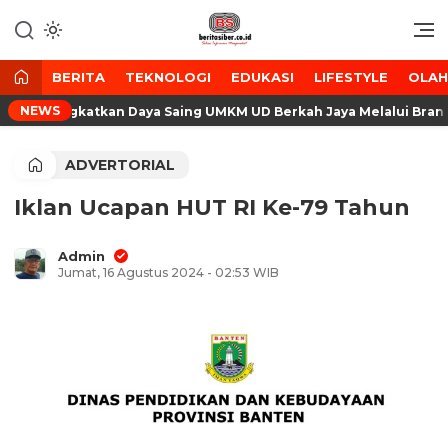
Lewati
ke
Media Tanggap Dan Akurat
BeritaSiber.co.id
konten
BERITA
TEKNOLOGI
EDUKASI
LIFESTYLE
OLA
NEWS
gsa Tingkatkan Daya Saing UMKM UD Berkah Jaya Melalui Branding
ADVERTORIAL
Iklan Ucapan HUT RI Ke-79 Tahun
Admin
Jumat, 16 Agustus 2024 - 02:53 WIB