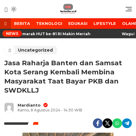
Lewati
ke
Media Tanggap Dan Akurat
BeritaSiber.co.id
konten
BERITA
TEKNOLOGI
EDUKASI
LIFESTYLE
OLAH
NEWS
isait, Semarak HUT ke-81 RI Makin Meriah
Wagub Dim
Uncategorized
Jasa Raharja Banten dan Samsat
Kota Serang Kembali Membina
Masyarakat Taat Bayar PKB dan
SWDKLLJ
Mardianto
Kamis, 8 Agustus 2024 - 14:30 WIB