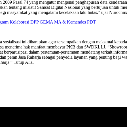
 2009 Pasal 74 yang mengatur mengenai penghapusan data kendaraan 
skan tentang inisiatif Samsat Digital Nasional yang bertujuan untu
agi masyarakat yang mengalami kecelakaan lalu lintas.” ujar Nurochm
an Program Kolaborasi DPP GEMA MA & Kemendes PDT
 sosialisasi ini diharapkan agar tersampaikan dengan maksimal kepa
 menerima hak manfaat membayar PKB dan SWDKLLJ. “Showroom mob
berpartisipasi dalam pertemuan-pertemuan mendatang terkait informasi
n peran Jasa Raharja sebagai penyedia layanan yang penting bagi wa
harja.” Tutup Alia.