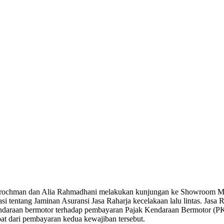
Nurochman dan Alia Rahmadhani melakukan kunjungan ke Showroom Moto
sasi tentang Jaminan Asuransi Jasa Raharja kecelakaan lalu lintas. Jas
endaraan bermotor terhadap pembayaran Pajak Kendaraan Bermotor (P
t dari pembayaran kedua kewajiban tersebut.