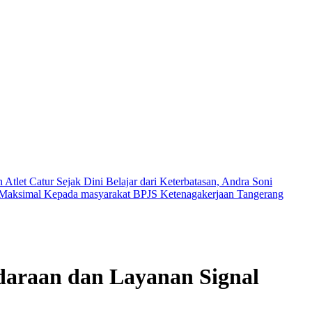
tlet Catur Sejak Dini
Belajar dari Keterbatasan, Andra Soni
n Maksimal Kepada masyarakat
BPJS Ketenagakerjaan Tangerang
daraan dan Layanan Signal