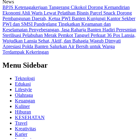
News
BPJS Ketenagakerjaan Tangerang Cikokol Dorong Kemandirian
Ekonomi Ahli Waris Lewat Pelatihan Bisnis Parcel Snack
Dorong
Pembangunan Daerah, Ketua PWI Banten Kunjungi Kantor Sekber
PWI dan SMSI Pandeglang
Tingkatkan Keamanan dan
Keselamatan Penyeberangan, Jasa Raharja Banten Hadiri Peresmian
Sterilisasi Pelabuhan Merak
Pemkot Tangsel Perkuat 36 Pos Lansia,
Wujudkan Lansia Sehat, Aktif, dan Bahagia
Wagub Dimyati
Apresiasi Polda Banten Salurkan Air Bersih untuk Warga
Terdampak Kekeringan
Menu Sidebar
Teknologi
Edukasi
Lifestyle
Olahraga
Keuangan
Kuliner
Hiburan
KESEHATAN
Travel
Kreativitas
Karier