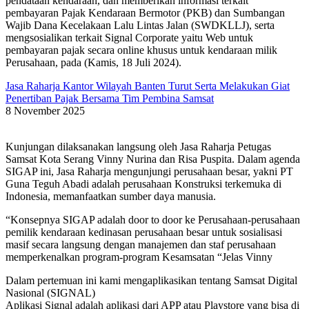
pendataan kendaraan, dan memberikan informasi terkait
pembayaran Pajak Kendaraan Bermotor (PKB) dan Sumbangan
Wajib Dana Kecelakaan Lalu Lintas Jalan (SWDKLLJ), serta
mengsosialikan terkait Signal Corporate yaitu Web untuk
pembayaran pajak secara online khusus untuk kendaraan milik
Perusahaan, pada (Kamis, 18 Juli 2024).
Jasa Raharja Kantor Wilayah Banten Turut Serta Melakukan Giat
Penertiban Pajak Bersama Tim Pembina Samsat
8 November 2025
Kunjungan dilaksanakan langsung oleh Jasa Raharja Petugas
Samsat Kota Serang Vinny Nurina dan Risa Puspita. Dalam agenda
SIGAP ini, Jasa Raharja mengunjungi perusahaan besar, yakni PT
Guna Teguh Abadi adalah perusahaan Konstruksi terkemuka di
Indonesia, memanfaatkan sumber daya manusia.
“Konsepnya SIGAP adalah door to door ke Perusahaan-perusahaan
pemilik kendaraan kedinasan perusahaan besar untuk sosialisasi
masif secara langsung dengan manajemen dan staf perusahaan
memperkenalkan program-program Kesamsatan “Jelas Vinny
Dalam pertemuan ini kami mengaplikasikan tentang Samsat Digital
Nasional (SIGNAL)
Aplikasi Signal adalah aplikasi dari APP atau Playstore yang bisa di