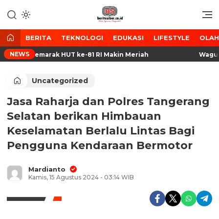
Lewati
ke
Media Tanggap Dan Akurat
BeritaSiber.co.id
konten
BERITA
TEKNOLOGI
EDUKASI
LIFESTYLE
OLA
NEWS
 Cisait, Semarak HUT ke-81 RI Makin Meriah
Wagub Di
Uncategorized
Jasa Raharja dan Polres Tangerang
Selatan berikan Himbauan
Keselamatan Berlalu Lintas Bagi
Pengguna Kendaraan Bermotor
Mardianto
Kamis, 15 Agustus 2024 - 03:14 WIB