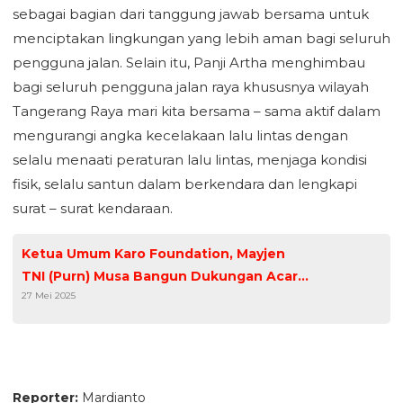
sebagai bagian dari tanggung jawab bersama untuk
menciptakan lingkungan yang lebih aman bagi seluruh
pengguna jalan. Selain itu, Panji Artha menghimbau
bagi seluruh pengguna jalan raya khususnya wilayah
Tangerang Raya mari kita bersama – sama aktif dalam
mengurangi angka kecelakaan lalu lintas dengan
selalu menaati peraturan lalu lintas, menjaga kondisi
fisik, selalu santun dalam berkendara dan lengkapi
surat – surat kendaraan.
Ketua Umum Karo Foundation, Mayjen
TNI (Purn) Musa Bangun Dukungan Acara
27 Mei 2025
Pagelaran Budaya Karo di Banten
Reporter:
Mardianto