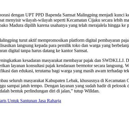
aborasi dengan UPT PPD Bapenda Samsat Malingping menjadi kunci keb
pat menyisir wilayah-wilayah seperti Kecamatan Cijaku secara lebih m
ko Madura dipilih karena usahanya yang telah merajalela hingga ke pe
ngping turut aktif mempromosikan platform digital pembayaran pajak
lisasikan langsung kepada para pemilik toko dan warga yang berbela
n digital tanpa harus datang ke kantor Samsat.
gka meningkatkan kesadaran masyarakat membayar pajak dan SWDKLLJ.
an layanan konsultasi pajak kendaraan bermotor secara langsung. W
kasi dan edukasi, terutama bagi warga yang masih awam terhadap tekn
au seluruh masyarakat Kabupaten Lebak, khususnya di Kecamatan Ci
unggu sampai jatuh tempo. Dengan layanan yang sudah hadir di pelosok 
h bentuk perlindungan diri di jalan,” tutup Willdan.
aris Untuk Santunan Jasa Raharja