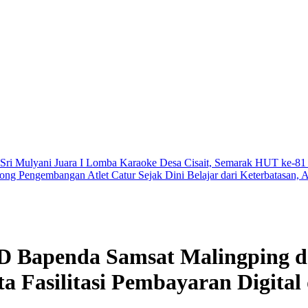
ulyani Juara I Lomba Karaoke Desa Cisait, Semarak HUT ke-81 RI M
ngembangan Atlet Catur Sejak Dini
Belajar dari Keterbatasan, Andra
D Bapenda Samsat Malingping 
a Fasilitasi Pembayaran Digital