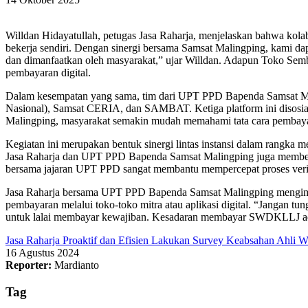
Willdan Hidayatullah, petugas Jasa Raharja, menjelaskan bahwa kol
bekerja sendiri. Dengan sinergi bersama Samsat Malingping, kami da
dan dimanfaatkan oleh masyarakat,” ujar Willdan. Adapun Toko Semba
pembayaran digital.
Dalam kesempatan yang sama, tim dari UPT PPD Bapenda Samsat Mali
Nasional), Samsat CERIA, dan SAMBAT. Ketiga platform ini disosia
Malingping, masyarakat semakin mudah memahami tata cara pembayara
Kegiatan ini merupakan bentuk sinergi lintas instansi dalam ran
Jasa Raharja dan UPT PPD Bapenda Samsat Malingping juga memberik
bersama jajaran UPT PPD sangat membantu mempercepat proses verifi
Jasa Raharja bersama UPT PPD Bapenda Samsat Malingping mengimb
pembayaran melalui toko-toko mitra atau aplikasi digital. “Jangan t
untuk lalai membayar kewajiban. Kesadaran membayar SWDKLLJ adala
Jasa Raharja Proaktif dan Efisien Lakukan Survey Keabsahan Ahli W
16 Agustus 2024
Reporter:
Mardianto
Tag