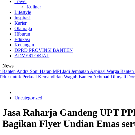
Travel
Kuliner
Lifestyle
Inspirasi
Karier
Olahraga
Hiburan
Edukasi
Keuangan
DPRD PROVINSI BANTEN
ADVERTORIAL
News
en Andra Soni Harap MPI Jadi Jembatan Aspirasi Warga Banten
Sri M
untuk Perkuat Kemandirian
Wagub Banten Achmad Dimyati Dorong Pe
Uncategorized
Jasa Raharja Gandeng UPT PP
Bagikan Flyer Undian Emas sert