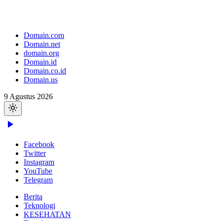
Domain.com
Domain.net
domain.org
Domain.id
Domain.co.id
Domain.us
9 Agustus 2026
Facebook
Twitter
Instagram
YouTube
Telegram
Berita
Teknologi
KESEHATAN