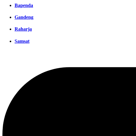
Bapenda
Gandeng
Raharja
Samsat