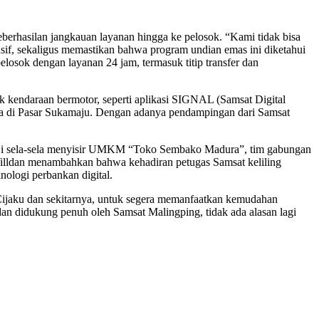
erhasilan jangkauan layanan hingga ke pelosok. “Kami tidak bisa
asif, sekaligus memastikan bahwa program undian emas ini diketahui
losok dengan layanan 24 jam, termasuk titip transfer dan
 kendaraan bermotor, seperti aplikasi SIGNAL (Samsat Digital
nja di Pasar Sukamaju. Dengan adanya pendampingan dari Samsat
 Di sela-sela menyisir UMKM “Toko Sembako Madura”, tim gabungan
illdan menambahkan bahwa kehadiran petugas Samsat keliling
ologi perbankan digital.
jaku dan sekitarnya, untuk segera memanfaatkan kemudahan
dan didukung penuh oleh Samsat Malingping, tidak ada alasan lagi