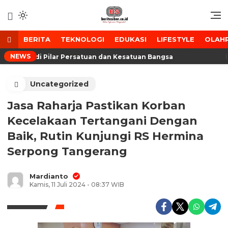
Lewati
ke
Media Tanggap Dan Akurat
BeritaSiber.co.id
konten
BERITA
TEKNOLOGI
EDUKASI
LIFESTYLE
OLAH
NEWS
harap Jadi Pilar Persatuan dan Kesatuan Bangsa
Baw
Uncategorized
Jasa Raharja Pastikan Korban
Kecelakaan Tertangani Dengan
Baik, Rutin Kunjungi RS Hermina
Serpong Tangerang
Mardianto
Kamis, 11 Juli 2024 - 08:37 WIB