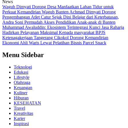
News
Wagub Dimyati Dorong Desa Manfaatkan Lahan Tidur untuk
Perkuat Kemandirian
Wagub Banten Achmad Dimyati Dorong
Pengembangan Atlet Catur Sejak Dini
Belajar dari Keterbatasan,
Andra Soni Permudah Akses Pendidikan Anak-anak di Banten
Muhammad Awaluddin: Ekosistem Terintegrasi Kunci Jasa Raharja
Hadirkan Pelayanan Maksimal Kepada masyarakat
BPJS
Ketenagakerjaan Tangerang Cikokol Dorong Kemandirian
Ekonomi Ahli Waris Lewat Pelatihan Bisnis Parcel Snack
Menu Sidebar
Teknologi
Edukasi
Lifestyle
Olahraga
Keuangan
Kuliner
Hiburan
KESEHATAN
Travel
Kreativitas
Karier
Inspirasi