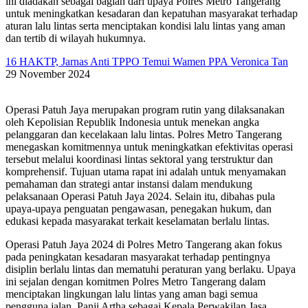
ini diadakan sebagai bagian dari upaya Polres Metro Tangerang
untuk meningkatkan kesadaran dan kepatuhan masyarakat terhadap
aturan lalu lintas serta menciptakan kondisi lalu lintas yang aman
dan tertib di wilayah hukumnya.
16 HAKTP, Jarnas Anti TPPO Temui Wamen PPA Veronica Tan
29 November 2024
Operasi Patuh Jaya merupakan program rutin yang dilaksanakan
oleh Kepolisian Republik Indonesia untuk menekan angka
pelanggaran dan kecelakaan lalu lintas. Polres Metro Tangerang
menegaskan komitmennya untuk meningkatkan efektivitas operasi
tersebut melalui koordinasi lintas sektoral yang terstruktur dan
komprehensif. Tujuan utama rapat ini adalah untuk menyamakan
pemahaman dan strategi antar instansi dalam mendukung
pelaksanaan Operasi Patuh Jaya 2024. Selain itu, dibahas pula
upaya-upaya penguatan pengawasan, penegakan hukum, dan
edukasi kepada masyarakat terkait keselamatan berlalu lintas.
Operasi Patuh Jaya 2024 di Polres Metro Tangerang akan fokus
pada peningkatan kesadaran masyarakat terhadap pentingnya
disiplin berlalu lintas dan mematuhi peraturan yang berlaku. Upaya
ini sejalan dengan komitmen Polres Metro Tangerang dalam
menciptakan lingkungan lalu lintas yang aman bagi semua
pengguna jalan, Panji Artha sebagai Kepala Perwakilan Jasa