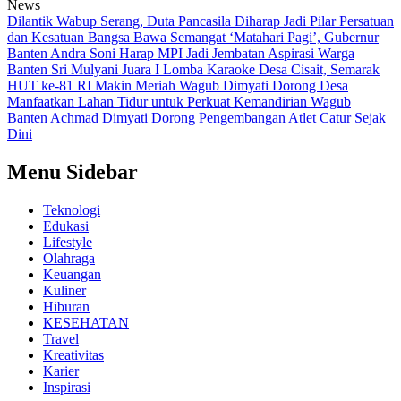
News
Dilantik Wabup Serang, Duta Pancasila Diharap Jadi Pilar Persatuan
dan Kesatuan Bangsa
Bawa Semangat ‘Matahari Pagi’, Gubernur
Banten Andra Soni Harap MPI Jadi Jembatan Aspirasi Warga
Banten
Sri Mulyani Juara I Lomba Karaoke Desa Cisait, Semarak
HUT ke-81 RI Makin Meriah
Wagub Dimyati Dorong Desa
Manfaatkan Lahan Tidur untuk Perkuat Kemandirian
Wagub
Banten Achmad Dimyati Dorong Pengembangan Atlet Catur Sejak
Dini
Menu Sidebar
Teknologi
Edukasi
Lifestyle
Olahraga
Keuangan
Kuliner
Hiburan
KESEHATAN
Travel
Kreativitas
Karier
Inspirasi