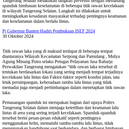
Tangerang Selatan melakukan langkah preventif dengan memasang
spanduk himbauan keselamatan di beberapa titik rawan kecelakaan
di wilayah Tangerang Selatan. Langkah ini dilakukan untuk
meningkatkan kesadaran masyarakat terhadap pentingnya keamanan
dan keselamatan dalam berlalu lintas.
Pj Gubernur Banten Hadiri Pembukaan ISEF 2024
30 Oktober 2024
Titik rawan laka yang di maksud terdapat di beberapa tempat
diantaranya Wilayah Kecamatan Serpong dan Pamulang , Mulya
Agung Minang Putra selaku Petugas Pelayanan Jasa Raharja
Perwakilan Tangerang mengatakan “titik rawan laka tersebut di
tentukan berdasarkan lokasi yang sering menjadi tempat terjadinya
kecelakaan lalu lintas dan Faktor-faktor seperti kondisi jalan, tata
letak persimpangan, keberadaan rambu lalu lintas yang tidak
memadai juga menjadi pertimbangan dalam menetapkan titik rawan
laka.
Pemasangan spanduk ini merupakan bagian dari upaya Polres
Tangerang Selatan dalam menjaga ketertiban dan keamanan lalu
lintas di area yang sering terjadi kecelakaan. Spanduk-spanduk
tersebut berisi pesan-pesan edukatif seperti pentingnya
menggunakan helm, mematuhi rambu-rambu lalu lintas, tidak
menggunakan handphone saat berkendara, dan berbagai himbauan