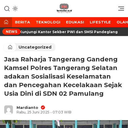
Lewati
ke
Media Tanggap Dan Akurat
BeritaSiber.co.id
konten
BERITA
TEKNOLOGI
EDUKASI
LIFESTYLE
OLA
NEWS
anten Kunjungi Kantor Sekber PWI dan SMSI Pandeglang
Uncategorized
Jasa Raharja Tangerang Gandeng
Kamsel Polres Tangerang Selatan
adakan Sosialisasi Keselamatan
dan Pencegahan Kecelakaan Sejak
Usia Dini di SDN 02 Pamulang
Mardianto
Rabu, 25 Juni 2025 - 07:03 WIB