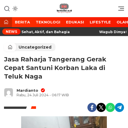
Lewati
ke
Media Tanggap Dan Akurat
BeritaSiber.co.id
konten
BERITA
TEKNOLOGI
EDUKASI
LIFESTYLE
OLA
NEWS
Lansia Sehat, Aktif, dan Bahagia
Wagub Dimyati Ap
Uncategorized
Jasa Raharja Tangerang Gerak
Cepat Santuni Korban Laka di
Teluk Naga
Mardianto
Rabu, 24 Juli 2024 - 06:17 WIB