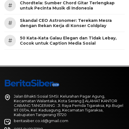
Chordtela: Sumber Chord Gitar Terlengkap
#
untuk Pecinta Musik di Indonesia
Skandal CEO Astronomer: Terekam Mesra
#
dengan Rekan Kerja di Konser Coldplay
50 Kata-Kata Galau Elegan dan Tidak Lebay,
#
Cocok untuk Caption Media Sosial
Jalan Bhakti Sosial SMSI. Kelurahan Pagar Agung,
Kecamatan Walantaka, Kota Serang || ALAMAT KANTOR
CABANG TANGERANG : Jl. Raya Pemda Tigaraksa, Kp.Bugel
RT.01/04, Kel. Kaduagung, Kecamatan Tigaraksa,
Kabupaten Tangerang 15720
beritasiber.co.id@gmail.com