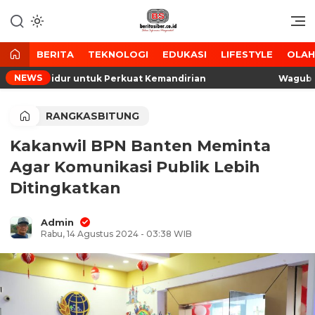
Lewati
ke
Media Tanggap Dan Akurat
BeritaSiber.co.id
konten
BERITA
TEKNOLOGI
EDUKASI
LIFESTYLE
OLA
NEWS
ahan Tidur untuk Perkuat Kemandirian
Wagub Bant
RANGKASBITUNG
Kakanwil BPN Banten Meminta
Agar Komunikasi Publik Lebih
Ditingkatkan
Admin
Rabu, 14 Agustus 2024 - 03:38 WIB