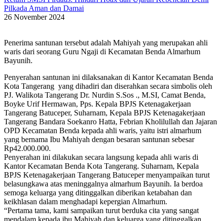
Pilkada Aman dan Damai
26 November 2024
Penerima santunan tersebut adalah Mahiyah yang merupakan ahli
waris dari seorang Guru Ngaji di Kecamatan Benda Almarhum
Bayunih.
Penyerahan santunan ini dilaksanakan di Kantor Kecamatan Benda
Kota Tangerang yang dihadiri dan diserahkan secara simbolis oleh
PJ. Walikota Tangerang Dr. Nurdin S.Sos ., M.SI, Camat Benda,
Boyke Urif Hermawan, Pps. Kepala BPJS Ketenagakerjaan
Tangerang Batuceper, Suharnam, Kepala BPJS Ketenagakerjaan
Tangerang Bandara Soekanro Hatta, Febrian Kholilullah dan Jajaran
OPD Kecamatan Benda kepada ahli waris, yaitu istri almarhum
yang bernama Ibu Mahiyah dengan besaran santunan sebesar
Rp42.000.000.
Penyerahan ini dilakukan secara langsung kepada ahli waris di
Kantor Kecamatan Benda Kota Tangerang. Suharnam, Kepala
BPJS Ketenagakerjaan Tangerang Batuceper menyampaikan turut
belasungkawa atas meninggalnya almarhum Bayunih. Ia berdoa
semoga keluarga yang ditinggalkan diberikan ketabahan dan
keikhlasan dalam menghadapi kepergian Almarhum.
“Pertama tama, kami sampaikan turut berduka cita yang sangat
mendalam kepada ibu Mahiyah dan keluarga yang ditinggalkan,