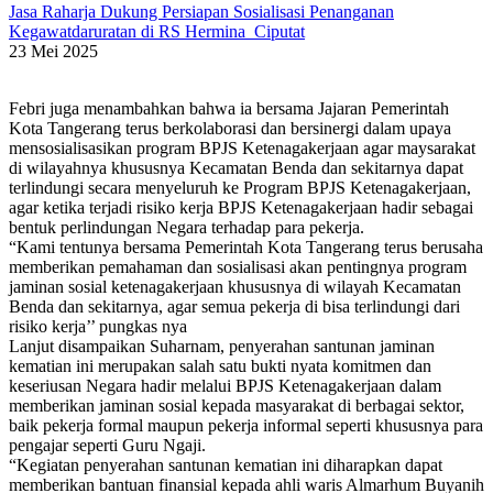
Jasa Raharja Dukung Persiapan Sosialisasi Penanganan
Kegawatdaruratan di RS Hermina Ciputat
23 Mei 2025
Febri juga menambahkan bahwa ia bersama Jajaran Pemerintah
Kota Tangerang terus berkolaborasi dan bersinergi dalam upaya
mensosialisasikan program BPJS Ketenagakerjaan agar maysarakat
di wilayahnya khususnya Kecamatan Benda dan sekitarnya dapat
terlindungi secara menyeluruh ke Program BPJS Ketenagakerjaan,
agar ketika terjadi risiko kerja BPJS Ketenagakerjaan hadir sebagai
bentuk perlindungan Negara terhadap para pekerja.
“Kami tentunya bersama Pemerintah Kota Tangerang terus berusaha
memberikan pemahaman dan sosialisasi akan pentingnya program
jaminan sosial ketenagakerjaan khususnya di wilayah Kecamatan
Benda dan sekitarnya, agar semua pekerja di bisa terlindungi dari
risiko kerja’’ pungkas nya
Lanjut disampaikan Suharnam, penyerahan santunan jaminan
kematian ini merupakan salah satu bukti nyata komitmen dan
keseriusan Negara hadir melalui BPJS Ketenagakerjaan dalam
memberikan jaminan sosial kepada masyarakat di berbagai sektor,
baik pekerja formal maupun pekerja informal seperti khususnya para
pengajar seperti Guru Ngaji.
“Kegiatan penyerahan santunan kematian ini diharapkan dapat
memberikan bantuan finansial kepada ahli waris Almarhum Buyanih