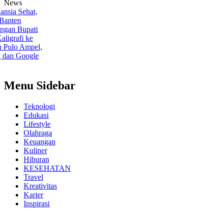
News
 Sehat,
en
n
Bupati
afi ke
o Ampel,
 Google
Menu Sidebar
Teknologi
Edukasi
Lifestyle
Olahraga
Keuangan
Kuliner
Hiburan
KESEHATAN
Travel
Kreativitas
Karier
Inspirasi