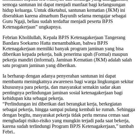
semoga santunan ini dapat menjadi manfaat bagi kelangsungan
hidup keluarga. Untuk diketahui, santunan kematian (JKM) ini
diserahkan karena almarhum Bayunih selama mengajar sebagai
Guru Ngaji, beliau sudah terdaftar menjadi peserta BPJS
Ketenagakerjaan” ungkapnya.
Febrian Kholilullah, Kepala BPJS Ketenagakerjaan Tangerang
Bandara Soekarno Hatta menambahkan, bahwa BPJS
Ketenagakerjaan memiliki banyak program jaminan yang bisa
diberikan kepada pekerja, baik penerima upah (Formal) maupun
pekerja mandiri (informal). Jaminan Kematian (JKM) adalah salah
satu program jaminan yang diberikan.
Ia berharap dengan adanya penyerahan santunan ini dapat
membantu meningkatnya awareness bagi warga lingkungan sekitar
khususnya para pekerja, dan masyarakat semakin sadar akan
pentingnya perlindungan jaminan sosial ketenagakerjaan bagi
kehidupan kita sebagai pekerja.
“Perlindungan ini diberikan dari berangkat kerja, berkegiatan
sebagai pekerja, hingga sampai pulang kembali ke rumah. Sehingga
dengan begitu, masyarakat pekerja tidak perlu merasa cemas saat
menghadapi risiko-risiko yang mungkin terjadi pada saat bekerja,
karena sudah terlindungi Program BPJS Ketenagakerjaan,” tambah
Febri..