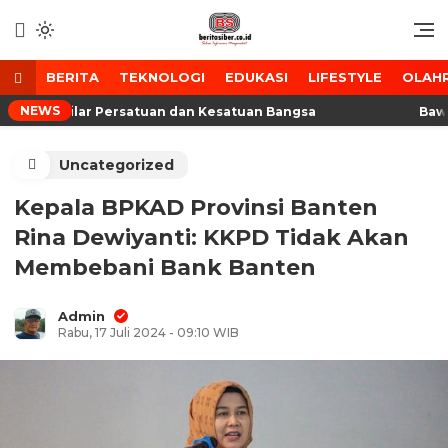
Lewati
ke
Media Tanggap Dan Akurat
BeritaSiber.co.id
konten
BERITA
TEKNOLOGI
EDUKASI
LIFESTYLE
OLAH
NEWS
 Jadi Pilar Persatuan dan Kesatuan Bangsa
Bawa Se
Uncategorized
Kepala BPKAD Provinsi Banten
Rina Dewiyanti: KKPD Tidak Akan
Membebani Bank Banten
Admin
Rabu, 17 Juli 2024 - 09:10 WIB