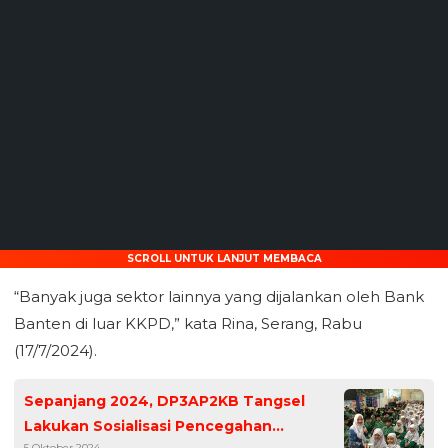
SCROLL UNTUK LANJUT MEMBACA
“Banyak juga sektor lainnya yang dijalankan oleh Bank
Banten di luar KKPD,” kata Rina, Serang, Rabu
(17/7/2024).
Sepanjang 2024, DP3AP2KB Tangsel
Lakukan Sosialisasi Pencegahan
5 Oktober 2024